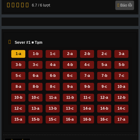
6.7 / 6 lượt
Báo lỗi
Sever #1 ■ Tạm
1-a
1-b
1-c
2-a
2-b
2-c
3-a
3-b
3-c
4-a
4-b
4-c
5-a
5-b
5-c
6-a
6-b
6-c
7-a
7-b
7-c
8-a
8-b
8-c
9-a
9-b
9-c
10-a
10-b
10-c
11-a
11-b
11-c
12-a
12-b
12-c
13-a
13-b
13-c
14-a
14-b
14-c
15-a
15-b
15-c
16-a
16-b
16-c
17-a
17-b
17-c
18-a
18-b
18-c
19-a
19-b