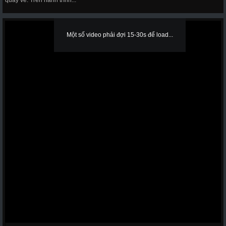
quay về. Trên hành trình...
Một số video phải đợi 15-30s để load...