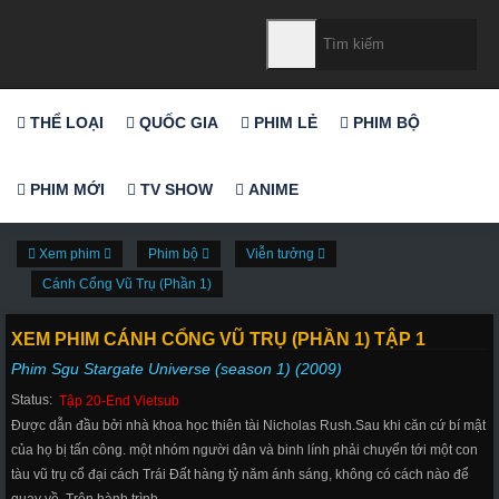
THỂ LOẠI
QUỐC GIA
PHIM LẺ
PHIM BỘ
PHIM MỚI
TV SHOW
ANIME
Xem phim
Phim bộ
Viễn tưởng
Cánh Cổng Vũ Trụ (Phần 1)
XEM PHIM CÁNH CỔNG VŨ TRỤ (PHẦN 1) TẬP 1
Phim Sgu Stargate Universe (season 1) (2009)
Status:
Tập 20-End Vietsub
Được dẫn đầu bởi nhà khoa học thiên tài Nicholas Rush.Sau khi căn cứ bí mật
của họ bị tấn công. một nhóm người dân và binh lính phải chuyển tới một con
tàu vũ trụ cổ đại cách Trái Đất hàng tỷ năm ánh sáng, không có cách nào để