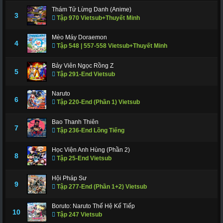
Thám Tử Lừng Danh (Anime)
3
Tập 970 Vietsub+Thuyết Minh
Mèo Máy Doraemon
4
Tập 548 | 557-558 Vietsub+Thuyết Minh
Bảy Viên Ngọc Rồng Z
5
Tập 291-End Vietsub
Naruto
6
Tập 220-End (Phần 1) Vietsub
Bao Thanh Thiên
7
Tập 236-End Lồng Tiếng
Học Viện Anh Hùng (Phần 2)
8
Tập 25-End Vietsub
Hội Pháp Sư
9
Tập 277-End (Phần 1+2) Vietsub
Boruto: Naruto Thế Hệ Kế Tiếp
10
Tập 247 Vietsub