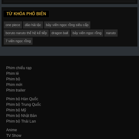
TỪ KHÓA PHỔ BIẾN
one piece
đảo hải tặc
bảy viên ngọc rồng siêu cấp
boruto naruto thế hệ kế tiếp
dragon ball
bảy viên ngọc rồng
naruto
7 viên ngọc rồng
Phim chiếu rạp
Phim lẻ
Phim bộ
Phim mới
Phim trailer
Phim bộ Hàn Quốc
Phim bộ Trung Quốc
Phim bộ Mỹ
Phim bộ Nhật Bản
Phim bộ Thái Lan
Anime
TV Show