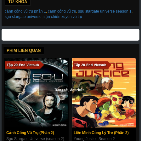
19-c
20-a - Tập Cuối
20-b
20-c
TỪ KHÓA
cánh cổng vũ trụ phần 1
,
cánh cổng vũ trụ
,
sgu stargate universe season 1
,
sgu stargate universe
,
trận chiến xuyên vũ trụ
PHIM LIÊN QUAN
Tập 20-End Vietsub
Tập 20-End Vietsub
Cánh Cổng Vũ Trụ (Phần 2)
Liên Minh Công Lý Trẻ (Phần 2)
Sgu Stargate Universe (season 2)
Young Justice Season 2