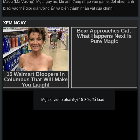
Maou (Ma Vương). Một ngày nọ, khi anh đăng nhập vào game, đột nhiên anh
bị lôi vào thế giới giả tưởng ấy, và biến thành nhân vật của chính...
Một số video phải đợi 15-30s để load...