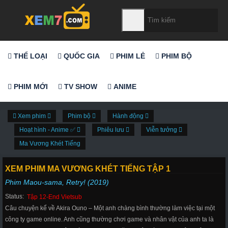
THỂ LOẠI
QUỐC GIA
PHIM LẺ
PHIM BỘ
PHIM MỚI
TV SHOW
ANIME
Xem phim
Phim bộ
Hành động
Hoạt hình - Anime ✅
Phiêu lưu
Viễn tưởng
Ma Vương Khét Tiếng
XEM PHIM MA VƯƠNG KHÉT TIẾNG TẬP 1
Phim Maou-sama, Retry! (2019)
Status:
Tập 12-End Vietsub
Câu chuyện kể về Akira Ouno – Một anh chàng bình thường làm việc tại một
công ty game online. Anh cũng thường chơi game và nhân vật của anh ta là