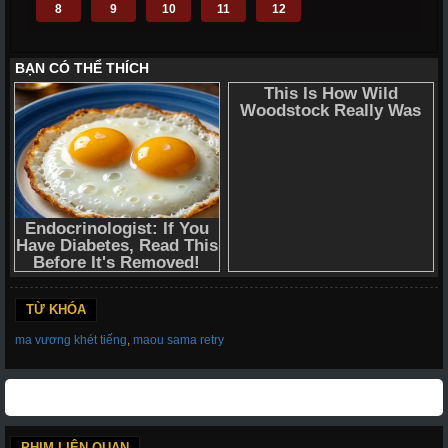
8
9
10
11
12
TỪ KHÓA
ma vương khét tiếng
,
maou sama retry
PHIM LIÊN QUAN