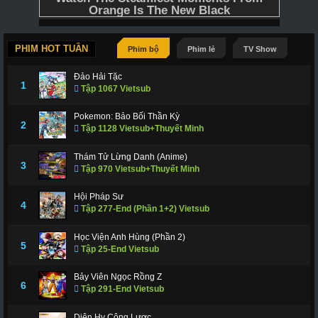
PHIM HOT TUẦN
Phim bộ
Phim lẻ
TV Show
Đảo Hải Tặc
1
Tập 1067 Vietsub
Pokemon: Bảo Bối Thần Kỳ
2
Tập 1128 Vietsub+Thuyết Minh
Thám Tử Lừng Danh (Anime)
3
Tập 970 Vietsub+Thuyết Minh
Hội Pháp Sư
4
Tập 277-End (Phần 1+2) Vietsub
Học Viện Anh Hùng (Phần 2)
5
Tập 25-End Vietsub
Bảy Viên Ngọc Rồng Z
6
Tập 291-End Vietsub
Diên Hy Công Lược