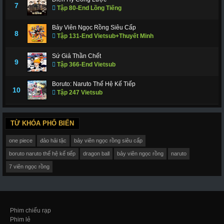
7
Tập 80-End Lồng Tiếng
Bảy Viên Ngọc Rồng Siêu Cấp
8
Tập 131-End Vietsub+Thuyết Minh
Sứ Giả Thần Chết
9
Tập 366-End Vietsub
Boruto: Naruto Thế Hệ Kế Tiếp
10
Tập 247 Vietsub
TỪ KHÓA PHỔ BIẾN
one piece
đảo hải tặc
bảy viên ngọc rồng siêu cấp
boruto naruto thế hệ kế tiếp
dragon ball
bảy viên ngọc rồng
naruto
7 viên ngọc rồng
Phim chiếu rạp
Phim lẻ