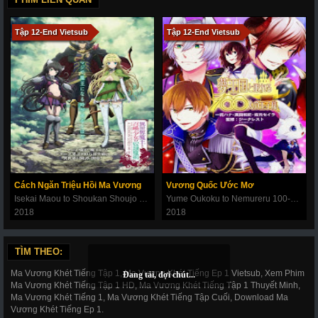
Tập 12-End Vietsub
Tập 12-End Vietsub
Cách Ngăn Triệu Hồi Ma Vương
Vương Quốc Ước Mơ
Isekai Maou to Shoukan Shoujo no Dorei Majutsu
Yume Oukoku to Nemureru 100-nin no Ouji-sama
2018
2018
TÌM THEO:
Ma Vương Khét Tiếng Tập 1, Ma Vương Khét Tiếng Ep 1 Vietsub, Xem Phim
Ma Vương Khét Tiếng Tập 1 HD, Ma Vương Khét Tiếng Tập 1 Thuyết Minh,
Ma Vương Khét Tiếng 1, Ma Vương Khét Tiếng Tập Cuối, Download Ma
Vương Khét Tiếng Ep 1.