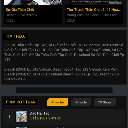
180
181
182
183
184
185
186
Sứ Giả Thần Chết
Thử Thách Thần Chết 2: 49 Ngày Cuối Cùng
187
188
189
190
191
192
193
Bleach (Live-action)
Along With the Gods 2: The Last 49 Days
2018
2018
194
195
196
197
198
199
200
201
202
203
206
207
208
209
TÌM THEO:
210
211
212
214
215
216
217
Sứ Giả Thần Chết Tập 142, Sứ Giả Thần Chết Ep 142 Vietsub, Xem Phim Sứ
Giả Thần Chết Tập 142 HD, Sứ Giả Thần Chết Tập 142 Thuyết Minh, Sứ Giả
218
219
220
221
222
223
224
Thần Chết 142, Sứ Giả Thần Chết Tập Cuối, Download Sứ Giả Thần Chết Ep
142.
225
226
227
228
266
267
268
Bleach (2004) Ep 142 Vietsub, Bleach (2004) Tập 142 Vietsub, Xem Phim
269
270
271
272
273
274
275
Bleach (2004) Ep 142 HD, Download Bleach (2004) Ep 142, Bleach (2004)
Full Movie HD.
276
277
278
279
280
281
282
283
284
285
286
287
288
289
290
291
292
293
294
295
296
PHIM HOT TUẦN
Phim bộ
Phim lẻ
TV Show
297
298
299
300
301
302
303
Đảo Hải Tặc
1
Tập 1067 Vietsub
304
305
306
307
308
309
310