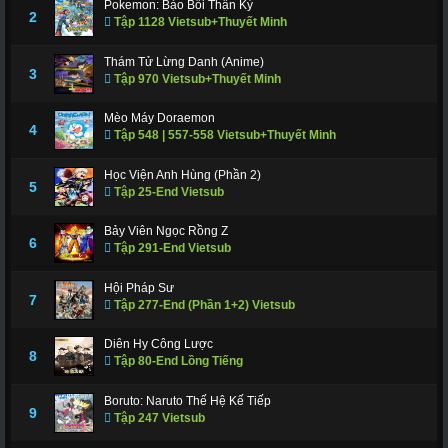
Pokemon: Bảo Bối Thần Kỳ
311
312
317
318
319
320
321
2
Tập 1128 Vietsub+Thuyết Minh
322
323
324
325
326
327
328
Thám Tử Lừng Danh (Anime)
3
Tập 970 Vietsub+Thuyết Minh
329
330
331
332
333
334
335
336
337
338
339
340
341
343
Mèo Máy Doraemon
4
Tập 548 | 557-558 Vietsub+Thuyết Minh
344
345
346
347
348
349
350
Học Viện Anh Hùng (Phần 2)
351
352
353
354
355
356
357
5
Tập 25-End Vietsub
358
359
360
361
362
363
364
Bảy Viên Ngọc Rồng Z
6
Tập 291-End Vietsub
365
366 - Tập Cuối
Hội Pháp Sư
7
Tập 277-End (Phần 1+2) Vietsub
Diên Hy Công Lược
8
Tập 80-End Lồng Tiếng
Boruto: Naruto Thế Hệ Kế Tiếp
9
Tập 247 Vietsub