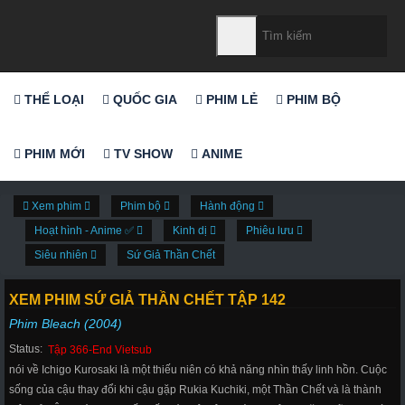
THỂ LOẠI
QUỐC GIA
PHIM LẺ
PHIM BỘ
PHIM MỚI
TV SHOW
ANIME
Xem phim
Phim bộ
Hành động
Hoạt hình - Anime ✅
Kinh dị
Phiêu lưu
Siêu nhiên
Sứ Giả Thần Chết
XEM PHIM SỨ GIẢ THẦN CHẾT TẬP 142
Phim Bleach (2004)
Status:
Tập 366-End Vietsub
nói về Ichigo Kurosaki là một thiếu niên có khả năng nhìn thấy linh hồn. Cuộc
sống của cậu thay đổi khi cậu gặp Rukia Kuchiki, một Thần Chết và là thành