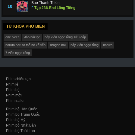
Bao Thanh Thiên
10
Tập 236-End Lồng Tiếng
TỪ KHÓA PHỔ BIẾN
one piece
đảo hải tặc
bảy viên ngọc rồng siêu cấp
boruto naruto thế hệ kế tiếp
dragon ball
bảy viên ngọc rồng
naruto
7 viên ngọc rồng
Phim chiếu rạp
Phim lẻ
Phim bộ
Phim mới
Phim trailer
Phim bộ Hàn Quốc
Phim bộ Trung Quốc
Phim bộ Mỹ
Phim bộ Nhật Bản
Phim bộ Thái Lan