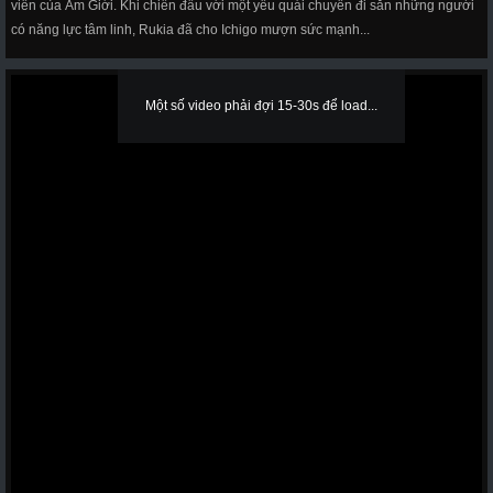
viên của Âm Giới. Khi chiến đấu với một yêu quái chuyên đi săn những người
có năng lực tâm linh, Rukia đã cho Ichigo mượn sức mạnh...
Một số video phải đợi 15-30s để load...