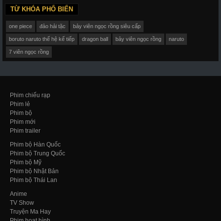
TỪ KHÓA PHỔ BIẾN
one piece
đảo hải tặc
bảy viên ngọc rồng siêu cấp
boruto naruto thế hệ kế tiếp
dragon ball
bảy viên ngọc rồng
naruto
7 viên ngọc rồng
Phim chiếu rạp
Phim lẻ
Phim bộ
Phim mới
Phim trailer
Phim bộ Hàn Quốc
Phim bộ Trung Quốc
Phim bộ Mỹ
Phim bộ Nhật Bản
Phim bộ Thái Lan
Anime
TV Show
Truyện Ma Hay
Phim hoạt hình