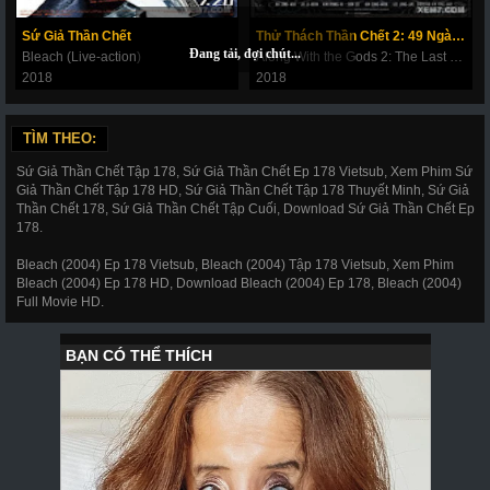
269
270
271
272
273
274
275
Sứ Giả Thần Chết
Thử Thách Thần Chết 2: 49 Ngày Cuối Cùng
Bleach (Live-action)
Along With the Gods 2: The Last 49 Days
276
277
278
279
280
281
282
2018
2018
283
284
285
286
287
288
289
TÌM THEO:
290
291
292
293
294
295
296
Sứ Giả Thần Chết Tập 178, Sứ Giả Thần Chết Ep 178 Vietsub, Xem Phim Sứ
297
298
299
300
301
302
303
Giả Thần Chết Tập 178 HD, Sứ Giả Thần Chết Tập 178 Thuyết Minh, Sứ Giả
Thần Chết 178, Sứ Giả Thần Chết Tập Cuối, Download Sứ Giả Thần Chết Ep
304
305
306
307
308
309
310
178.
311
312
317
318
319
320
321
Bleach (2004) Ep 178 Vietsub, Bleach (2004) Tập 178 Vietsub, Xem Phim
Bleach (2004) Ep 178 HD, Download Bleach (2004) Ep 178, Bleach (2004)
322
323
324
325
326
327
328
Full Movie HD.
329
330
331
332
333
334
335
336
337
338
339
340
341
343
344
345
346
347
348
349
350
351
352
353
354
355
356
357
358
359
360
361
362
363
364