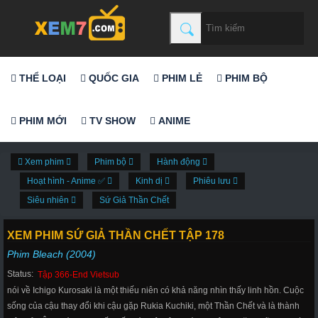
THỂ LOẠI
QUỐC GIA
PHIM LẺ
PHIM BỘ
PHIM MỚI
TV SHOW
ANIME
Xem phim
Phim bộ
Hành động
Hoạt hình - Anime ✅
Kinh dị
Phiêu lưu
Siêu nhiên
Sứ Giả Thần Chết
XEM PHIM SỨ GIẢ THẦN CHẾT TẬP 178
Phim Bleach (2004)
Status:
Tập 366-End Vietsub
nói về Ichigo Kurosaki là một thiếu niên có khả năng nhìn thấy linh hồn. Cuộc
sống của cậu thay đổi khi cậu gặp Rukia Kuchiki, một Thần Chết và là thành