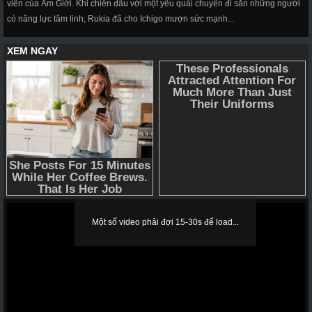
viên của Âm Giới. Khi chiến đấu với một yêu quái chuyên đi săn những người
có năng lực tâm linh, Rukia đã cho Ichigo mượn sức mạnh...
Một số video phải đợi 15-30s để load...