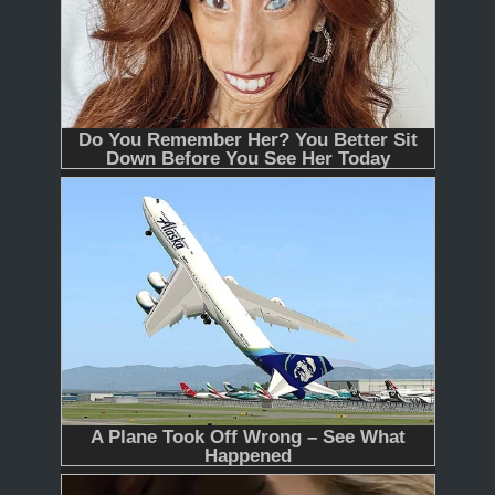
365
366 - Tập Cuối