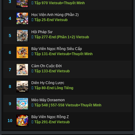
3
Tập 970 Vietsub+Thuyết Minh
Học Viện Anh Hùng (Phần 2)
4
Tập 25-End Vietsub
Hội Pháp Sư
5
Tập 277-End (Phần 1+2) Vietsub
Bảy Viên Ngọc Rồng Siêu Cấp
6
Tập 131-End Vietsub+Thuyết Minh
Cảm Ơn Cuộc Đời
7
Tập 133-End Vietsub
Diên Hy Công Lược
8
Tập 80-End Lồng Tiếng
Mèo Máy Doraemon
9
Tập 548 | 557-558 Vietsub+Thuyết Minh
Bảy Viên Ngọc Rồng Z
10
Tập 291-End Vietsub