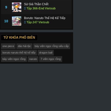
Sứ Giả Thần Chết
9
Tập 366-End Vietsub
Boruto: Naruto Thế Hệ Kế Tiếp
10
Tập 247 Vietsub
TỪ KHÓA PHỔ BIẾN
one piece
đảo hải tặc
bảy viên ngọc rồng siêu cấp
boruto naruto thế hệ kế tiếp
dragon ball
bảy viên ngọc rồng
naruto
7 viên ngọc rồng