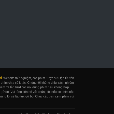
uốn Sổ Tử Thần
Khỏa Thân
Cô Bé Thần Đồn
eath Note Netflix
Naked
Gifted
017
2017
2017
hí
. Website thử nghiệm, các phim được sưu tập từ trên
 phim chia sẻ khác. Chúng tôi không chịu trách nhiệm
 kiểm tra lần lượt các nội dung phim nếu không hợp
gỡ bỏ. Vui lòng liên hệ với chúng tôi nếu có phim nào
úng tôi sẽ lập tức gỡ bỏ. Chúc các bạn
xem phim
vui