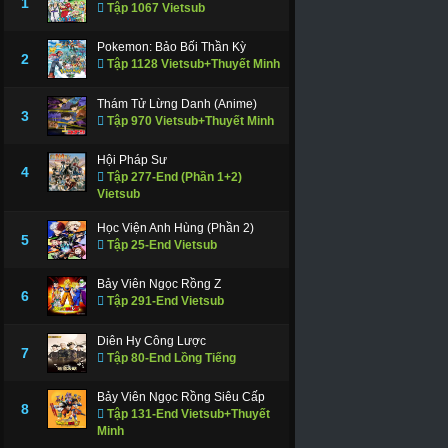
1
Tập 1067 Vietsub
Pokemon: Bảo Bối Thần Kỳ
2
Tập 1128 Vietsub+Thuyết Minh
Thám Tử Lừng Danh (Anime)
3
Tập 970 Vietsub+Thuyết Minh
Hội Pháp Sư
4
Tập 277-End (Phần 1+2)
Vietsub
Học Viện Anh Hùng (Phần 2)
5
Tập 25-End Vietsub
Bảy Viên Ngọc Rồng Z
6
Tập 291-End Vietsub
Diên Hy Công Lược
7
Tập 80-End Lồng Tiếng
Bảy Viên Ngọc Rồng Siêu Cấp
8
Tập 131-End Vietsub+Thuyết
Minh