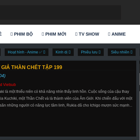
Ẻ
PHIM BỘ
PHIM MỚI
TV SHOW
ANIME
Hoạt hình - Anime ✅
Kinh dị
Phiêu lưu
Siêu nhiên
 GIẢ THẦN CHẾT TẬP 199
04)
d Vietsub
aki là một thiếu niên có khả năng nhìn thấy linh hồn. Cuộc sống của cậu thay
ia Kuchiki, một Thần Chết và là thành viên của Âm Giới. Khi chiến đấu với một
 săn những người có năng lực tâm linh, Rukia đã cho Ichigo mượn sức mạnh...