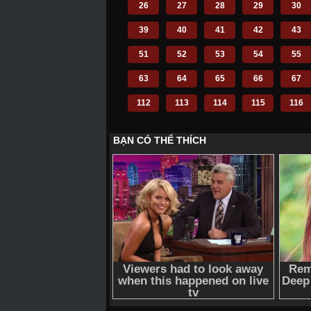
26
27
28
29
30
39
40
41
42
43
51
52
53
54
55
63
64
65
66
67
112
113
114
115
116
124
125
126
127
128
136
137
138
139
140
148
149
150
151
152
160
161
162
163
164
172
173
174
175
176
184
185
186
187
188
196
197
198
199
200
210
211
212
214
215