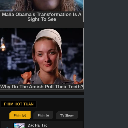
PHIM HOT TUẦN
Phim bộ
Phim lẻ
TV Show
Đảo Hải Tặc