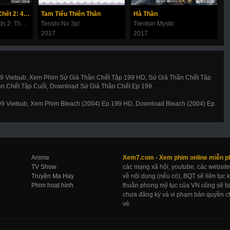
Thử Thách Thần Chết 2: 49 Ngày Cuối Cùng
Tam Tiểu Thiên Thần
Hà Thần
C
Along With the Gods 2: The Last 49 Days
Tenshi No 3p!
Tientsin Mystic
D
2017
2017
2
99 Vietsub, Xem Phim Sứ Giả Thần Chết Tập 199 HD, Sứ Giả Thần Chết Tập
ần Chết Tập Cuối, Download Sứ Giả Thần Chết Ep 199.
199 Vietsub, Xem Phim Bleach (2004) Ep 199 HD, Download Bleach (2004) Ep
Anime
Xem7.com -
Xem phim online
miễn p
TV Show
các mạng xã hội, youtube, các website
Truyện Ma Hay
về nội dung (nếu có), BQT sẽ liên tục
Phim hoạt hình
thuần phong mỹ tục của VN cũng sẽ bị 
chưa đăng ký và vi phạm bản quyền ch
vẻ.