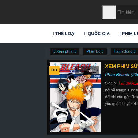
THỂ LOẠI
QUỐC GIA
PHIM L
Xem phim
Phim bộ
Hành động
XEM PHIM SỨ
HD
Phim Bleach (20
Status:
Tập 366-En
nói về Ichigo Kuros
đổi khi cậu gặp Ruk
yêu quái chuyên đi