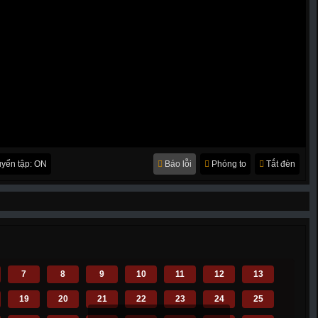
yển tập: ON
Báo lỗi
Phóng to
Tắt đèn
7
8
9
10
11
12
13
19
20
21
22
23
24
25