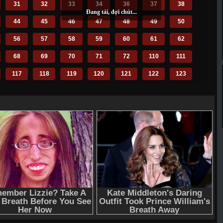
31
32
33
34
36
37
38
44
45
46
47
48
49
50
56
57
58
59
60
61
62
68
69
70
71
72
110
111
117
118
119
120
121
122
123
129
130
131
132
133
134
135
141
142
143
144
145
146
147
153
154
155
156
157
158
159
165
166
167
168
169
170
171
177
178
179
180
181
182
183
189
190
191
192
193
194
195
201
202
203
206
207
208
209
216
217
218
219
220
221
222