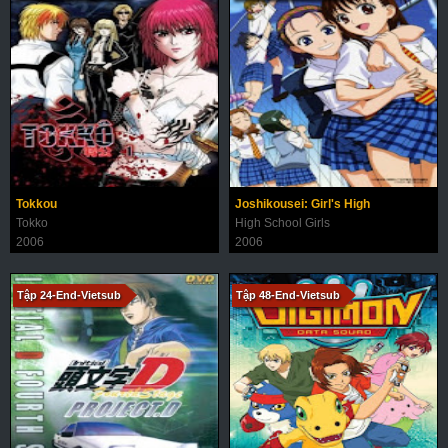
Tokkou
Joshikousei: Girl's High
Tokko
High School Girls
2006
2006
Tập 24-End-Vietsub
Tập 48-End-Vietsub