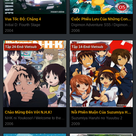
Vua Tốc Độ: Chặng 4
Cuộc Phiêu Lưu Của Những Con Thú Digimon (Phần 5)
Initial D: Fourth Stage
Digimon Adventure SS5 / Digimon Savers / Digimon Data Squad
2004
2006
Tập 24-End-Vietsub
Tập 14-End-Vietsub
Chào Mừng Đến Với N.H.K!
Nỗi Phiền Muộn Của Suzumiya Haruhi (Phần 2)
NHK ni Youkoso! / Welcome to the N.H.K.
Suzumiya Haruhi no Yuuutsu 2
2006
2009