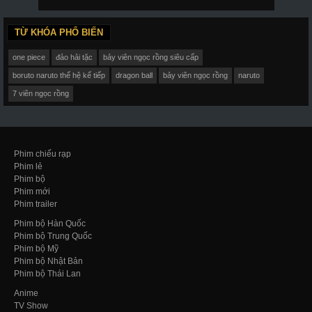
TỪ KHÓA PHỔ BIẾN
one piece
đảo hải tặc
bảy viên ngọc rồng siêu cấp
boruto naruto thế hệ kế tiếp
dragon ball
bảy viên ngọc rồng
naruto
7 viên ngọc rồng
Phim chiếu rạp
Phim lẻ
Phim bộ
Phim mới
Phim trailer
Phim bộ Hàn Quốc
Phim bộ Trung Quốc
Phim bộ Mỹ
Phim bộ Nhật Bản
Phim bộ Thái Lan
Anime
TV Show