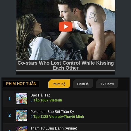
PHIM HOT TUẦN
Phim bộ
Phim lẻ
TV Show
Đảo Hải Tặc
1
Tập 1067 Vietsub
Pokemon: Bảo Bối Thần Kỳ
2
Tập 1128 Vietsub+Thuyết Minh
Thám Tử Lừng Danh (Anime)