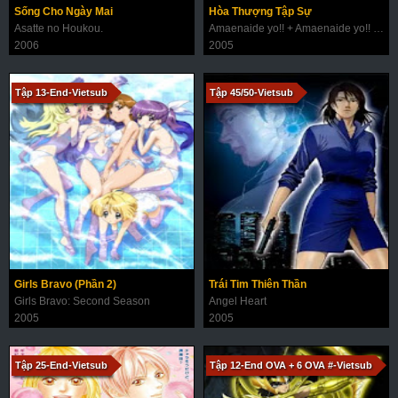
Sống Cho Ngày Mai
Hòa Thượng Tập Sự
Asatte no Houkou.
Amaenaide yo!! + Amaenaide yo!! Katsu!!
2006
2005
Tập 13-End-Vietsub
Tập 45/50-Vietsub
Girls Bravo (Phần 2)
Trái Tim Thiên Thần
Girls Bravo: Second Season
Angel Heart
2005
2005
Tập 25-End-Vietsub
Tập 12-End OVA + 6 OVA #-Vietsub