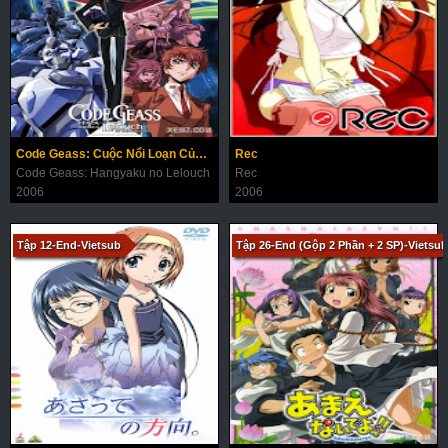
Code Geass: Cuộc Nổi Loạn Của Lelouch (Phần 1)
Rec
Code Geass: Hangyaku no Lelouch
Rec
2006
2006
Tập 12-End-Vietsub
Tập 26-End (Gộp 2 Phần + 2 SP)-Vietsub