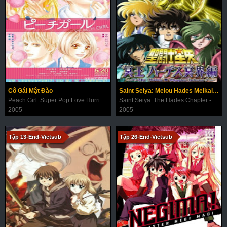
Cô Gái Mật Đào
Saint Seiya: Meiou Hades Meikai-hen
Peach Girl: Super Pop Love Hurricane
Saint Seiya: The Hades Chapter - Inferno
2005
2005
Tập 13-End-Vietsub
Tập 26-End-Vietsub