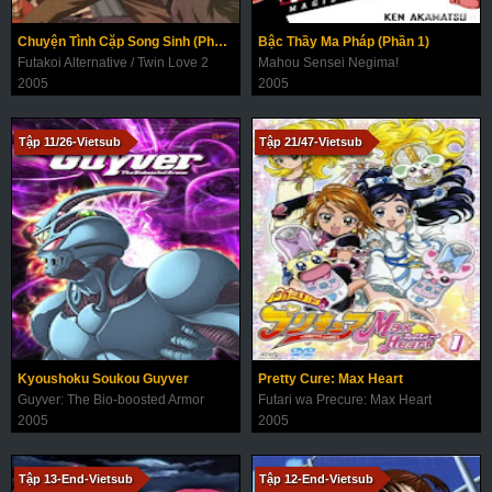
Chuyện Tình Cặp Song Sinh (Phần 2)
Bậc Thầy Ma Pháp (Phần 1)
Futakoi Alternative / Twin Love 2
Mahou Sensei Negima!
2005
2005
Tập 11/26-Vietsub
Tập 21/47-Vietsub
Kyoushoku Soukou Guyver
Pretty Cure: Max Heart
Guyver: The Bio-boosted Armor
Futari wa Precure: Max Heart
2005
2005
Tập 13-End-Vietsub
Tập 12-End-Vietsub