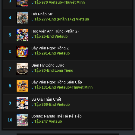
3
Tập 970 Vietsub+Thuyết Minh
Hội Pháp Sư
4
Tập 277-End (Phần 1+2) Vietsub
Học Viện Anh Hùng (Phần 2)
5
Tập 25-End Vietsub
Bảy Viên Ngọc Rồng Z
6
Tập 291-End Vietsub
Diên Hy Công Lược
7
Tập 80-End Lồng Tiếng
Bảy Viên Ngọc Rồng Siêu Cấp
8
Tập 131-End Vietsub+Thuyết Minh
Sứ Giả Thần Chết
9
Tập 366-End Vietsub
Boruto: Naruto Thế Hệ Kế Tiếp
10
Tập 247 Vietsub