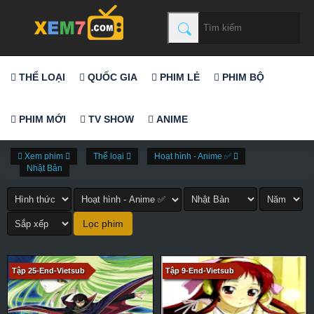
THỂ LOẠI
QUỐC GIA
PHIM LẺ
PHIM BỘ
PHIM MỚI
TV SHOW
ANIME
Xem phim
Thể loại
Hoạt hình - Anime ✅
Nhật Bản
Tập 25-End-Vietsub
Tập 9-End-Vietsub