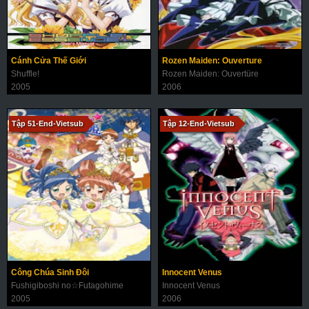
Cánh Cửa Thế Giới
Rozen Maiden: Ouverture
Shuffle!
Rozen Maiden: Ouvertüre
2005
2006
Tập 51-End-Vietsub
Tập 12-End-Vietsub
Công Chúa Sinh Đôi
Innocent Venus
Fushigiboshi no☆Futagohime
Innocent Venus
2005
2006