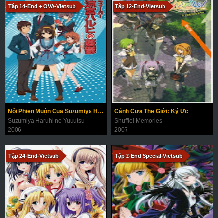
Tập 14-End + OVA-Vietsub
Tập 12-End-Vietsub
Nỗi Phiền Muộn Của Suzumiya Haruhi (Phần 1)
Cánh Cửa Thế Giới: Ký Ức
Suzumiya Haruhi no Yuuutsu
Shuffle! Memories
2006
2007
Tập 24-End-Vietsub
Tập 2-End Special-Vietsub