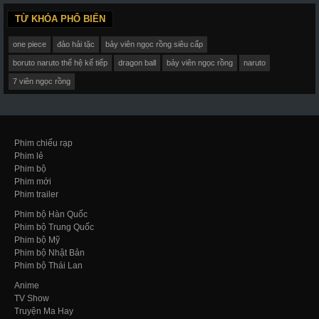
TỪ KHÓA PHỔ BIẾN
one piece
đảo hải tặc
bảy viên ngọc rồng siêu cấp
boruto naruto thế hệ kế tiếp
dragon ball
bảy viên ngọc rồng
naruto
7 viên ngọc rồng
Phim chiếu rạp
Phim lẻ
Phim bộ
Phim mới
Phim trailer
Phim bộ Hàn Quốc
Phim bộ Trung Quốc
Phim bộ Mỹ
Phim bộ Nhật Bản
Phim bộ Thái Lan
Anime
TV Show
Truyện Ma Hay