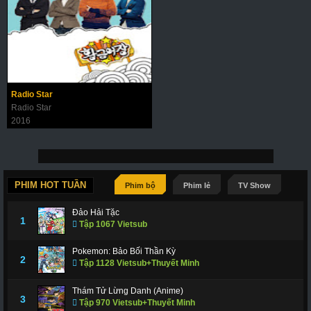
Radio Star
Radio Star
2016
PHIM HOT TUẦN
Phim bộ
Phim lẻ
TV Show
Đảo Hải Tặc
1
Tập 1067 Vietsub
Pokemon: Bảo Bối Thần Kỳ
2
Tập 1128 Vietsub+Thuyết Minh
Thám Tử Lừng Danh (Anime)
3
Tập 970 Vietsub+Thuyết Minh