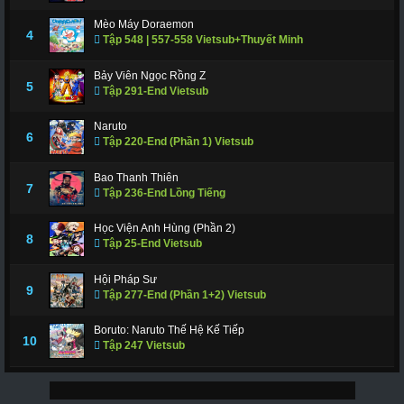
Mèo Máy Doraemon
4
Tập 548 | 557-558 Vietsub+Thuyết Minh
Bảy Viên Ngọc Rồng Z
5
Tập 291-End Vietsub
Naruto
6
Tập 220-End (Phần 1) Vietsub
Bao Thanh Thiên
7
Tập 236-End Lồng Tiếng
Học Viện Anh Hùng (Phần 2)
8
Tập 25-End Vietsub
Hội Pháp Sư
9
Tập 277-End (Phần 1+2) Vietsub
Boruto: Naruto Thế Hệ Kế Tiếp
10
Tập 247 Vietsub