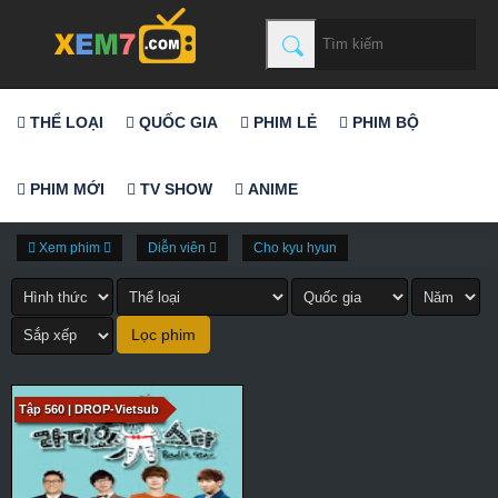
THỂ LOẠI
QUỐC GIA
PHIM LẺ
PHIM BỘ
PHIM MỚI
TV SHOW
ANIME
Xem phim
Diễn viên
Cho kyu hyun
Tập 560 | DROP-Vietsub