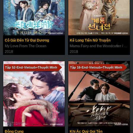
Cô Gái Đến Từ Đại Dương
Kê Long Tiên Nữ Truyện
My Love From The Ocean
Mama Fairy and the Woodcutter / Tale of Gyeryong Fairy
2018
2018
Tập 52-End-Vietsub+Thuyết Minh
Tập 16-End-Vietsub+Thuyết Minh
Đông Cung
Khi Ác Quỷ Gọi Tên