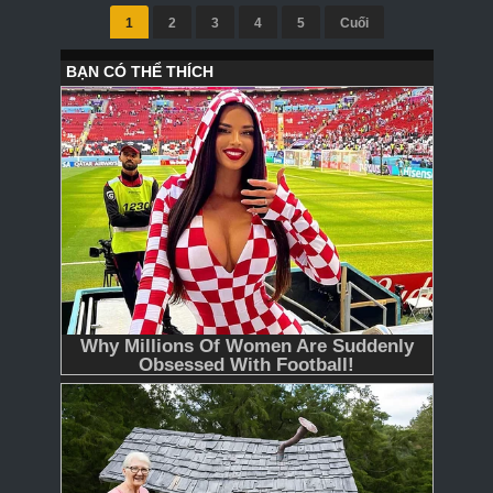
1
2
3
4
5
Cuối