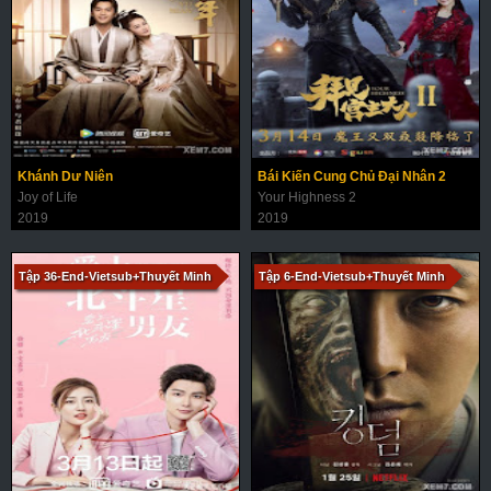
Khánh Dư Niên
Bái Kiến Cung Chủ Đại Nhân 2
Joy of Life
Your Highness 2
2019
2019
Tập 36-End-Vietsub+Thuyết Minh
Tập 6-End-Vietsub+Thuyết Minh