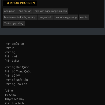
TỪ KHÓA PHỔ BIẾN
one piece
đảo hải tặc
bảy viên ngọc rồng siêu cấp
boruto naruto thế hệ kế tiếp
dragon ball
bảy viên ngọc rồng
naruto
7 viên ngọc rồng
Phim chiếu rạp
Phim lẻ
Phim bộ
Phim mới
Phim trailer
Phim bộ Hàn Quốc
Phim bộ Trung Quốc
Phim bộ Mỹ
Phim bộ Nhật Bản
Phim bộ Thái Lan
Anime
TV Show
Truyện Ma Hay
Phim hoạt hình