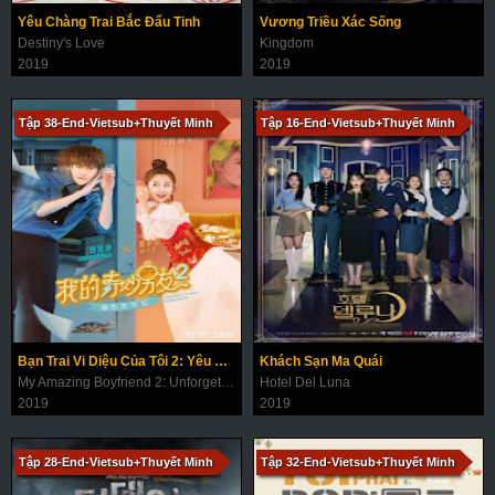
Yêu Chàng Trai Bắc Đẩu Tinh
Vương Triều Xác Sống
Destiny's Love
Kingdom
2019
2019
Tập 38-End-Vietsub+Thuyết Minh
Tập 16-End-Vietsub+Thuyết Minh
Bạn Trai Vi Diệu Của Tôi 2: Yêu Mãi Không Quên
Khách Sạn Ma Quái
My Amazing Boyfriend 2: Unforgettable Impression
Hotel Del Luna
2019
2019
Tập 28-End-Vietsub+Thuyết Minh
Tập 32-End-Vietsub+Thuyết Minh