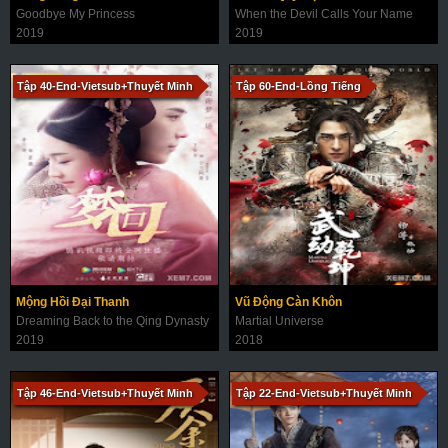
Goodbye My Princess
When the Devil Calls Your Name
2019
2019
Tập 40-End-Vietsub+Thuyết Minh
Tập 60-End-Lồng Tiếng
Mộng Hồi Đại Thanh
Vũ Động Càn Khôn
Dreaming Back to the Qing Dynasty
Martial Universe
2019
2018
Tập 46-End-Vietsub+Thuyết Minh
Tập 22-End-Vietsub+Thuyết Minh