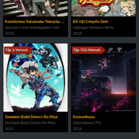
Keishichou Tokumubu Tokushu Kyouakuhan Taisakushitsu Dainanaka: Tokunana
Đô Vật Chuyển Sinh
Special Crime Investigation Unit - Special 7
Hataage! Kemono Michi
2019
2019
Tập 3-Vietsub
Tập 7/12-Vietsub
Gundam Build Divers Re:Rise
Kemurikusa
Gundam Build Divers Re:Rise
Kemurikusa (TV)
2019
2019