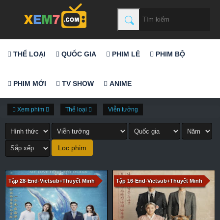
THỂ LOẠI
QUỐC GIA
PHIM LẺ
PHIM BỘ
PHIM MỚI
TV SHOW
ANIME
Xem phim
Thể loại
Viễn tưởng
Tập 28-End-Vietsub+Thuyết Minh
Tập 16-End-Vietsub+Thuyết Minh