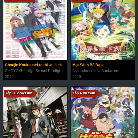
Choujin Koukousei-tachi wa Isekai demo Yoyuu de Ikinuku you desu!
Mọt Sách Bá Đạo
CHOYOYU!: High School Prodigies Have It Easy Even in Another World!
Ascendance of a Bookworm
2019
2019
Tập 2/12-Vietsub
Tập 4-Vietsub