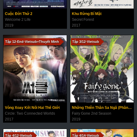
Cuộc Đời Thứ 2
Khu Rừng Bí Mật
Welcome 2 Life
Secret Forest
2019
2017
Tập 12-End-Vietsub+Thuyết Minh
Tập 3/12-Vietsub
Vòng Xoay Kết Nối Hai Thế Giới
Những Thiên Thần Sa Ngã (Phần 2)
Circle: Two Connected Worlds
Fairy Gone 2nd Season
2017
2019
Tập 4/12-Vietsub
Tập 4/14-Vietsub