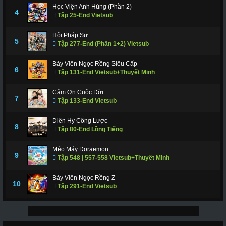
Học Viện Anh Hùng (Phần 2)
4
Tập 25-End Vietsub
Hội Pháp Sư
5
Tập 277-End (Phần 1+2) Vietsub
Bảy Viên Ngọc Rồng Siêu Cấp
6
Tập 131-End Vietsub+Thuyết Minh
Cảm Ơn Cuộc Đời
7
Tập 133-End Vietsub
Diên Hy Công Lược
8
Tập 80-End Lồng Tiếng
Mèo Máy Doraemon
9
Tập 548 | 557-558 Vietsub+Thuyết Minh
Bảy Viên Ngọc Rồng Z
10
Tập 291-End Vietsub