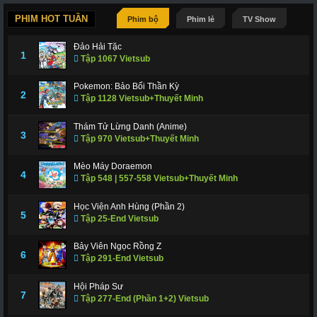
PHIM HOT TUẦN
Phim bộ
Phim lẻ
TV Show
Đảo Hải Tặc
1
Tập 1067 Vietsub
Pokemon: Bảo Bối Thần Kỳ
2
Tập 1128 Vietsub+Thuyết Minh
Thám Tử Lừng Danh (Anime)
3
Tập 970 Vietsub+Thuyết Minh
Mèo Máy Doraemon
4
Tập 548 | 557-558 Vietsub+Thuyết Minh
Học Viện Anh Hùng (Phần 2)
5
Tập 25-End Vietsub
Bảy Viên Ngọc Rồng Z
6
Tập 291-End Vietsub
Hội Pháp Sư
7
Tập 277-End (Phần 1+2) Vietsub