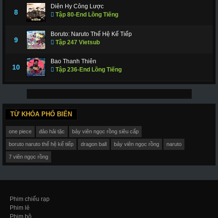
Diên Hy Công Lược
8
Tập 80-End Lồng Tiếng
Boruto: Naruto Thế Hệ Kế Tiếp
9
Tập 247 Vietsub
Bao Thanh Thiên
10
Tập 236-End Lồng Tiếng
TỪ KHÓA PHỔ BIẾN
one piece
đảo hải tặc
bảy viên ngọc rồng siêu cấp
boruto naruto thế hệ kế tiếp
dragon ball
bảy viên ngọc rồng
naruto
7 viên ngọc rồng
Phim chiếu rạp
Phim lẻ
Phim bộ