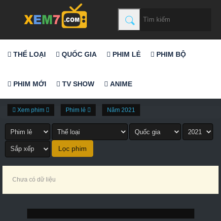
THỂ LOẠI
QUỐC GIA
PHIM LẺ
PHIM BỘ
PHIM MỚI
TV SHOW
ANIME
Xem phim
Phim lẻ
Năm 2021
Chưa có dữ liệu