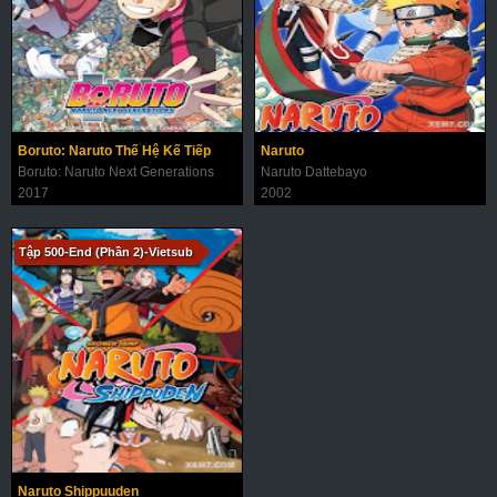
Boruto: Naruto Thế Hệ Kế Tiếp
Naruto
Boruto: Naruto Next Generations
Naruto Dattebayo
2017
2002
Tập 500-End (Phần 2)-Vietsub
Naruto Shippuuden