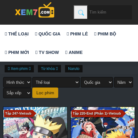
THỂ LOẠI
QUỐC GIA
PHIM LẺ
PHIM BỘ
PHIM MỚI
TV SHOW
ANIME
Xem phim
Từ khóa
Naruto
Tập 247-Vietsub
Tập 220-End (Phần 1)-Vietsub