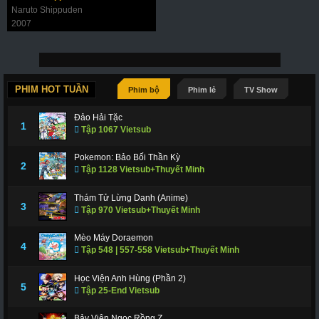
Naruto Shippuden
2007
PHIM HOT TUẦN
Phim bộ
Phim lẻ
TV Show
Đảo Hải Tặc
1
Tập 1067 Vietsub
Pokemon: Bảo Bối Thần Kỳ
2
Tập 1128 Vietsub+Thuyết Minh
Thám Tử Lừng Danh (Anime)
3
Tập 970 Vietsub+Thuyết Minh
Mèo Máy Doraemon
4
Tập 548 | 557-558 Vietsub+Thuyết Minh
Học Viện Anh Hùng (Phần 2)
5
Tập 25-End Vietsub
Bảy Viên Ngọc Rồng Z