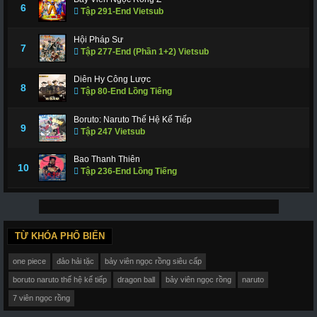
6
Tập 291-End Vietsub
Hội Pháp Sư
7
Tập 277-End (Phần 1+2) Vietsub
Diên Hy Công Lược
8
Tập 80-End Lồng Tiếng
Boruto: Naruto Thế Hệ Kế Tiếp
9
Tập 247 Vietsub
Bao Thanh Thiên
10
Tập 236-End Lồng Tiếng
TỪ KHÓA PHỔ BIẾN
one piece
đảo hải tặc
bảy viên ngọc rồng siêu cấp
boruto naruto thế hệ kế tiếp
dragon ball
bảy viên ngọc rồng
naruto
7 viên ngọc rồng