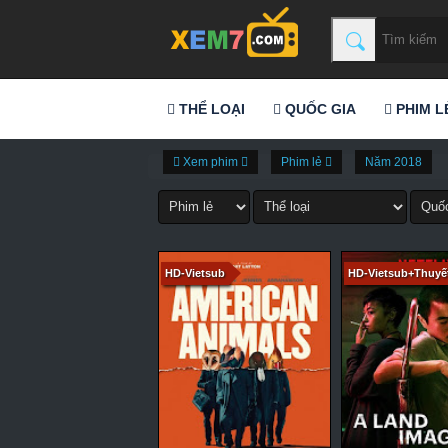
THỂ LOẠI
QUỐC GIA
PHIM L
Xem phim
Phim lẻ
Năm 2018
HD-Vietsub
HD-Vietsub+Thuyế