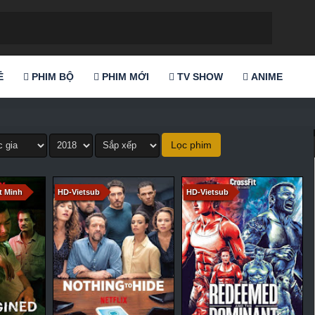
Ẻ
PHIM BỘ
PHIM MỚI
TV SHOW
ANIME
t Minh
HD-Vietsub
HD-Vietsub