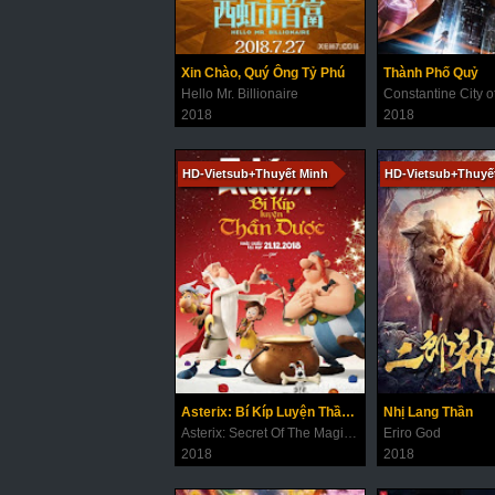
Xin Chào, Quý Ông Tỷ Phú
Thành Phố Quỷ
Hello Mr. Billionaire
2018
2018
HD-Vietsub+Thuyết Minh
HD-Vietsub+Thuyế
Asterix: Bí Kíp Luyện Thần Dược
Nhị Lang Thần
Asterix: Secret Of The Magic Potion
Eriro God
2018
2018