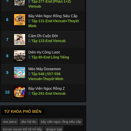
Tập 277-End (Phần 1+2)
Vietsub
Bảy Viên Ngọc Rồng Siêu Cấp
6
Tập 131-End Vietsub+Thuyết
Minh
Cảm Ơn Cuộc Đời
7
Tập 133-End Vietsub
Diên Hy Công Lược
8
Tập 80-End Lồng Tiếng
Mèo Máy Doraemon
9
Tập 548 | 557-558
Vietsub+Thuyết Minh
Bảy Viên Ngọc Rồng Z
10
Tập 291-End Vietsub
TỪ KHÓA PHỔ BIẾN
one piece
đảo hải tặc
bảy viên ngọc rồng siêu cấp
boruto naruto thế hệ kế tiếp
dragon ball