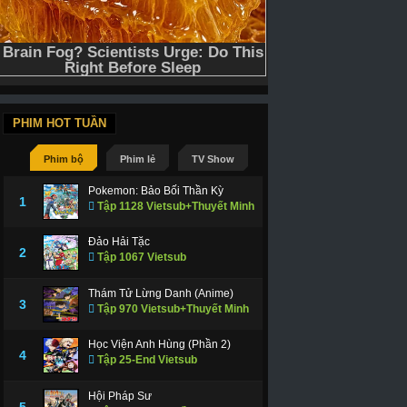
PHIM HOT TUẦN
Phim bộ
Phim lẻ
TV Show
Pokemon: Bảo Bối Thần Kỳ
1
Tập 1128 Vietsub+Thuyết Minh
Đảo Hải Tặc
2
Tập 1067 Vietsub
Thám Tử Lừng Danh (Anime)
3
Tập 970 Vietsub+Thuyết Minh
Học Viện Anh Hùng (Phần 2)
4
Tập 25-End Vietsub
Hội Pháp Sư
5