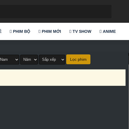
Ẻ
PHIM BỘ
PHIM MỚI
TV SHOW
ANIME