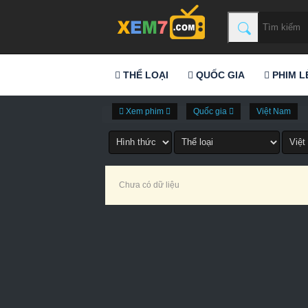
THỂ LOẠI
QUỐC GIA
PHIM L
Xem phim
Quốc gia
Việt Nam
Chưa có dữ liệu