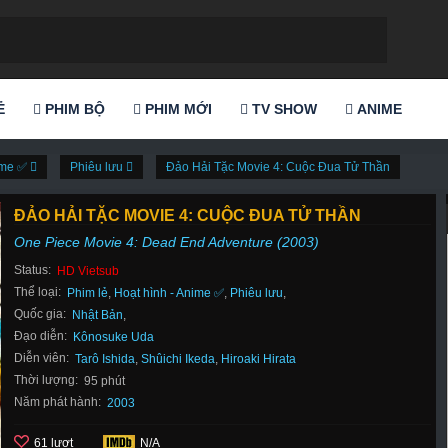
Ẻ
PHIM BỘ
PHIM MỚI
TV SHOW
ANIME
nime ✅
Phiêu lưu
Đảo Hải Tặc Movie 4: Cuộc Đua Tử Thần
ĐẢO HẢI TẶC MOVIE 4: CUỘC ĐUA TỬ THẦN
One Piece Movie 4: Dead End Adventure (2003)
Status:
HD Vietsub
Thể loại:
Phim lẻ
,
Hoạt hình - Anime ✅
,
Phiêu lưu
,
Quốc gia:
Nhật Bản
,
Đạo diễn:
Kônosuke Uda
Diễn viên:
Tarô Ishida
,
Shûichi Ikeda
,
Hiroaki Hirata
Thời lượng:
95 phút
Năm phát hành:
2003
61 lượt
N/A