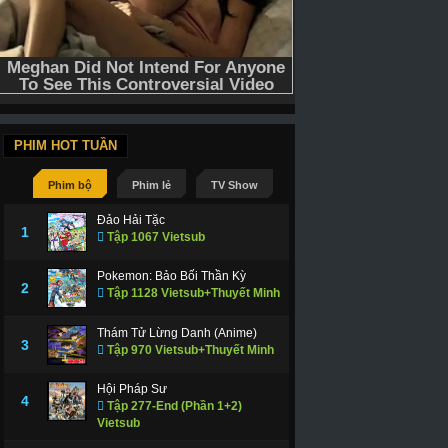
PHIM HOT TUẦN
Phim bộ
Phim lẻ
TV Show
Đảo Hải Tặc
1
Tập 1067 Vietsub
Pokemon: Bảo Bối Thần Kỳ
2
Tập 1128 Vietsub+Thuyết Minh
Thám Tử Lừng Danh (Anime)
3
Tập 970 Vietsub+Thuyết Minh
Hội Pháp Sư
D-Vietsub+Thuyết Minh
HD-Vietsub
HD-Vietsub
4
Tập 277-End (Phần 1+2)
Vietsub