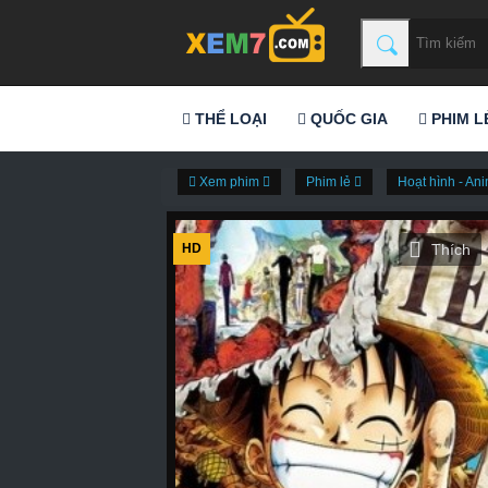
THỂ LOẠI
QUỐC GIA
PHIM L
Xem phim
Phim lẻ
Hoạt hình - A
HD