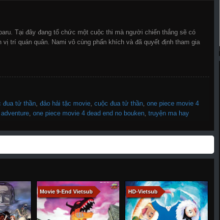
baru. Tại đây đang tổ chức một cuộc thi mà người chiến thắng sẽ có
 vị trí quán quân. Nami vô cùng phấn khích và đã quyết định tham gia
c đua tử thần
,
đảo hải tặc movie
,
cuộc đua tử thần
,
one piece movie 4
 adventure
,
one piece movie 4 dead end no bouken
,
truyện ma hay
Movie 9-End Vietsub
HD-Vietsub
H