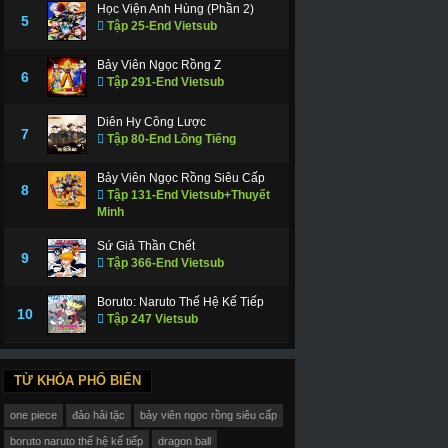
Học Viện Anh Hùng (Phần 2)
5
Tập 25-End Vietsub
Bảy Viên Ngọc Rồng Z
6
Tập 291-End Vietsub
Diên Hy Công Lược
7
Tập 80-End Lồng Tiếng
Đao Kiếm Thần Vực: Ranh Giới Hư Ảo
Đảo Hải Tặc Movie 3: Vua Thú Chopper
Sword Art Online The Movie: Ordinal Scale
One Piece Movie 3: Chopper Kingdom Of Strange Animal Island
Bảy Viên Ngọc Rồng Siêu Cấp
8
Tập 131-End Vietsub+Thuyết
017
2002
2000
Minh
Sứ Giả Thần Chết
9
Tập 366-End Vietsub
Boruto: Naruto Thế Hệ Kế Tiếp
10
Tập 247 Vietsub
TỪ KHÓA PHỔ BIẾN
one piece
đảo hải tặc
bảy viên ngọc rồng siêu cấp
boruto naruto thế hệ kế tiếp
dragon ball