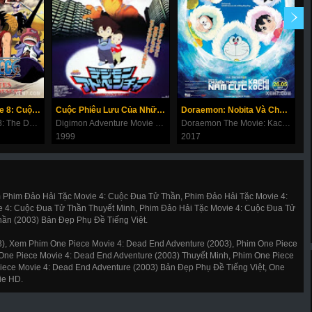
Đảo Hải Tặc Movie 8: Cuộc Chiến Ở Vương Quốc Alabasta
Cuộc Phiêu Lưu Của Những Con Thú Digimon Movie
Doraemon: Nobita Và Chuyến Thám Hiểm Nam Cực Kachi Kochi
One Piece Movie 8: The Desert Princess And The Pirates - Adventures In Alabasta
Digimon Adventure Movie 1~9
Doraemon The Movie: Kachi Kochi Nobita's Antarctic Big Adventure
1999
2017
2
 Phim Đảo Hải Tặc Movie 4: Cuộc Đua Tử Thần, Phim Đảo Hải Tặc Movie 4:
e 4: Cuộc Đua Tử Thần Thuyết Minh, Phim Đảo Hải Tặc Movie 4: Cuộc Đua Tử
hần (2003) Bản Đẹp Phụ Đề Tiếng Việt.
), Xem Phim One Piece Movie 4: Dead End Adventure (2003), Phim One Piece
 One Piece Movie 4: Dead End Adventure (2003) Thuyết Minh, Phim One Piece
Piece Movie 4: Dead End Adventure (2003) Bản Đẹp Phụ Đề Tiếng Việt, One
ie HD.