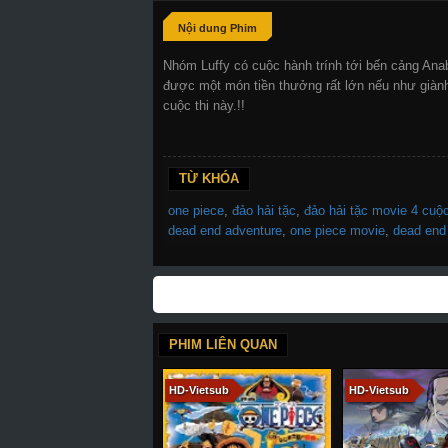
Nội dung Phim
Nhóm Luffy có cuộc hành trính tới bến cảng Ana
được một món tiền thưởng rất lớn nếu như giành
cuộc thi này.!!
TỪ KHÓA
one piece
,
đảo hải tặc
,
đảo hải tặc movie 4 cuộ
dead end adventure
,
one piece movie
,
dead end
PHIM LIÊN QUAN
HD-Vietsub
HD-Vietsub