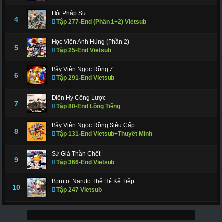
Hội Pháp Sư
4
Tập 277-End (Phần 1+2) Vietsub
Học Viện Anh Hùng (Phần 2)
5
Tập 25-End Vietsub
Bảy Viên Ngọc Rồng Z
6
Tập 291-End Vietsub
Diên Hy Công Lược
7
Tập 80-End Lồng Tiếng
Bảy Viên Ngọc Rồng Siêu Cấp
8
Tập 131-End Vietsub+Thuyết Minh
Sứ Giả Thần Chết
9
Tập 366-End Vietsub
Boruto: Naruto Thế Hệ Kế Tiếp
10
Tập 247 Vietsub