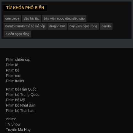
TỪ KHÓA PHỔ BIẾN
one piece
đảo hải tặc
bảy viên ngọc rồng siêu cấp
boruto naruto thế hệ kế tiếp
dragon ball
bảy viên ngọc rồng
naruto
7 viên ngọc rồng
Phim chiếu rạp
Phim lẻ
Phim bộ
Phim mới
Phim trailer
Phim bộ Hàn Quốc
Phim bộ Trung Quốc
Phim bộ Mỹ
Phim bộ Nhật Bản
Phim bộ Thái Lan
Anime
TV Show
Truyện Ma Hay