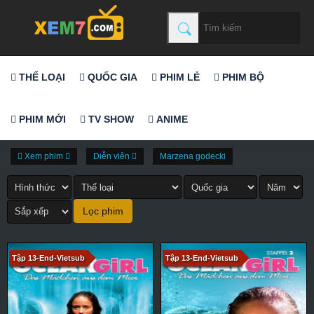
THỂ LOẠI
QUỐC GIA
PHIM LẺ
PHIM BỘ
PHIM MỚI
TV SHOW
ANIME
Xem phim
Diễn viên
Marzena godecki
Tập 13-End-Vietsub
Tập 13-End-Vietsub