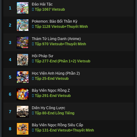
Đảo Hải Tặc
1
Tập 1067 Vietsub
Pokemon: Bảo Bối Thần Kỳ
2
Tập 1128 Vietsub+Thuyết Minh
Thám Tử Lừng Danh (Anime)
3
Tập 970 Vietsub+Thuyết Minh
Hội Pháp Sư
4
Tập 277-End (Phần 1+2) Vietsub
Học Viện Anh Hùng (Phần 2)
5
Tập 25-End Vietsub
Bảy Viên Ngọc Rồng Z
6
Tập 291-End Vietsub
Diên Hy Công Lược
7
Tập 80-End Lồng Tiếng
Bảy Viên Ngọc Rồng Siêu Cấp
8
Tập 131-End Vietsub+Thuyết Minh