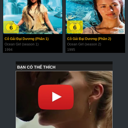
Cô Gái Đại Dương (Phần 1)
Cô Gái Đại Dương (Phần 2)
Ocean Girl (season 1)
Ocean Girl (season 2)
1994
1995