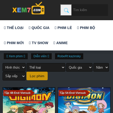
THỂ LOẠI
QUỐC GIA
PHIM LẺ
PHIM BỘ
PHIM MỚI
TV SHOW
ANIME
Xem phim
Diễn viên
RobeRt kazinsky
Tập 48-End-Vietsub
Tập 54-End-Vietsub