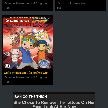
Digimon Adventure SS4 / Digimon Frontier
Record of Lodoss War
2002
1990
Tập 51-End-Vietsub
Cuộc Phiêu Lưu Của Những Con Thú Digimon (Phần 3)
Digimon Adventure SS3 / Digimon Tamers
2001