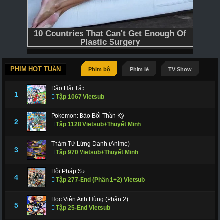
PHIM HOT TUẦN
Phim bộ
Phim lẻ
TV Show
Đảo Hải Tặc
1
Tập 1067 Vietsub
Pokemon: Bảo Bối Thần Kỳ
2
Tập 1128 Vietsub+Thuyết Minh
Thám Tử Lừng Danh (Anime)
3
Tập 970 Vietsub+Thuyết Minh
Hội Pháp Sư
4
Tập 277-End (Phần 1+2) Vietsub
Học Viện Anh Hùng (Phần 2)
5
Tập 25-End Vietsub