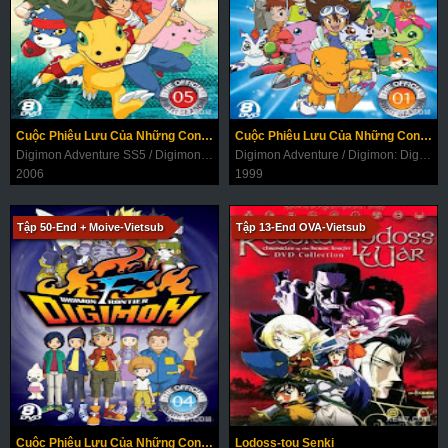
Cuộc Phiêu Lưu Của Những Con Thú Digimon (Phần 5)
Cuộc Phiêu Lưu Của Những Con Thú Digimon (Phần 1)
Digimon Adventure SS5 / Digimon Savers / Digimon Data Squad
Digimon Adventure / Digimon: Digital Monsters
2006
1999
Tập 50-End + Moive-Vietsub
Tập 13-End OVA-Vietsub
Cuộc Phiêu Lưu Của Những Con Thú Digimon (Phần 4)
Lodoss-tou Senki