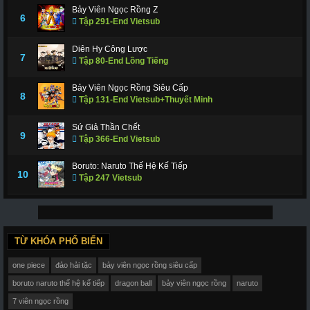
Bảy Viên Ngọc Rồng Z
6
Tập 291-End Vietsub
Diên Hy Công Lược
7
Tập 80-End Lồng Tiếng
Bảy Viên Ngọc Rồng Siêu Cấp
8
Tập 131-End Vietsub+Thuyết Minh
Sứ Giả Thần Chết
9
Tập 366-End Vietsub
Boruto: Naruto Thế Hệ Kế Tiếp
10
Tập 247 Vietsub
TỪ KHÓA PHỔ BIẾN
one piece
đảo hải tặc
bảy viên ngọc rồng siêu cấp
boruto naruto thế hệ kế tiếp
dragon ball
bảy viên ngọc rồng
naruto
7 viên ngọc rồng