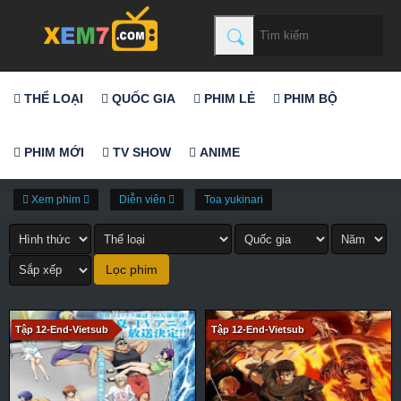
THỂ LOẠI
QUỐC GIA
PHIM LẺ
PHIM BỘ
PHIM MỚI
TV SHOW
ANIME
Xem phim
Diễn viên
Toa yukinari
Tập 12-End-Vietsub
Tập 12-End-Vietsub