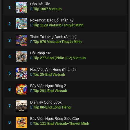
Đảo Hải Tặc
1
Tập 1067 Vietsub
Pokemon: Bảo Bối Thần Kỳ
2
Tập 1128 Vietsub+Thuyết Minh
Thám Tử Lừng Danh (Anime)
3
Tập 970 Vietsub+Thuyết Minh
Hội Pháp Sư
4
Tập 277-End (Phần 1+2) Vietsub
Học Viện Anh Hùng (Phần 2)
5
Tập 25-End Vietsub
Bảy Viên Ngọc Rồng Z
6
Tập 291-End Vietsub
Diên Hy Công Lược
7
Tập 80-End Lồng Tiếng
Bảy Viên Ngọc Rồng Siêu Cấp
8
Tập 131-End Vietsub+Thuyết Minh