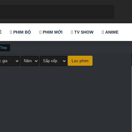
Ẻ
PHIM BỘ
PHIM MỚI
TV SHOW
ANIME
Tiep