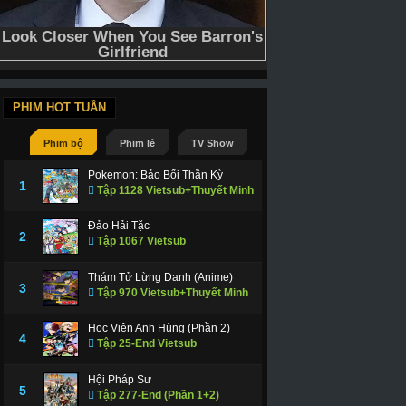
PHIM HOT TUẦN
Phim bộ
Phim lẻ
TV Show
Pokemon: Bảo Bối Thần Kỳ
1
Tập 1128 Vietsub+Thuyết Minh
Đảo Hải Tặc
2
Tập 1067 Vietsub
Thám Tử Lừng Danh (Anime)
3
Tập 970 Vietsub+Thuyết Minh
Học Viện Anh Hùng (Phần 2)
4
Tập 25-End Vietsub
Hội Pháp Sư
5
Tập 277-End (Phần 1+2)