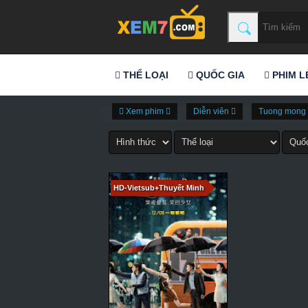
THỂ LOẠI
QUỐC GIA
PHIM L
Xem phim
Diễn viên
Tuong mong 
HD-Vietsub+Thuyết Minh