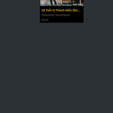
28 Tuổi Vị Thành Niên (Bản Điện Ảnh)
Suddenly Seventeen
2016