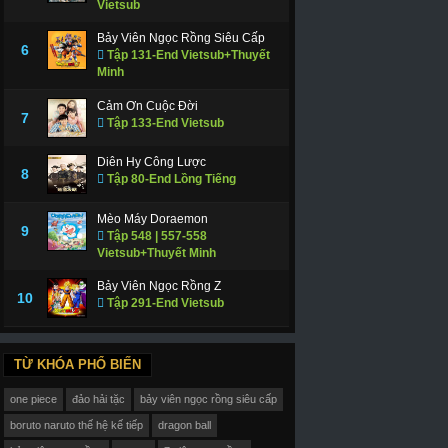
Vietsub
Bảy Viên Ngọc Rồng Siêu Cấp
6
Tập 131-End Vietsub+Thuyết
Minh
Cảm Ơn Cuộc Đời
7
Tập 133-End Vietsub
Diên Hy Công Lược
8
Tập 80-End Lồng Tiếng
Mèo Máy Doraemon
9
Tập 548 | 557-558
Vietsub+Thuyết Minh
Bảy Viên Ngọc Rồng Z
10
Tập 291-End Vietsub
TỪ KHÓA PHỔ BIẾN
one piece
đảo hải tặc
bảy viên ngọc rồng siêu cấp
boruto naruto thế hệ kế tiếp
dragon ball