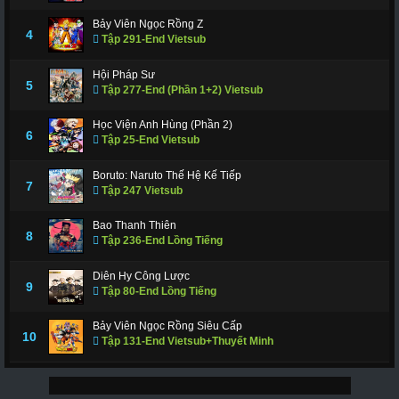
Bảy Viên Ngọc Rồng Z
4
Tập 291-End Vietsub
Hội Pháp Sư
5
Tập 277-End (Phần 1+2) Vietsub
Học Viện Anh Hùng (Phần 2)
6
Tập 25-End Vietsub
Boruto: Naruto Thế Hệ Kế Tiếp
7
Tập 247 Vietsub
Bao Thanh Thiên
8
Tập 236-End Lồng Tiếng
Diên Hy Công Lược
9
Tập 80-End Lồng Tiếng
Bảy Viên Ngọc Rồng Siêu Cấp
10
Tập 131-End Vietsub+Thuyết Minh