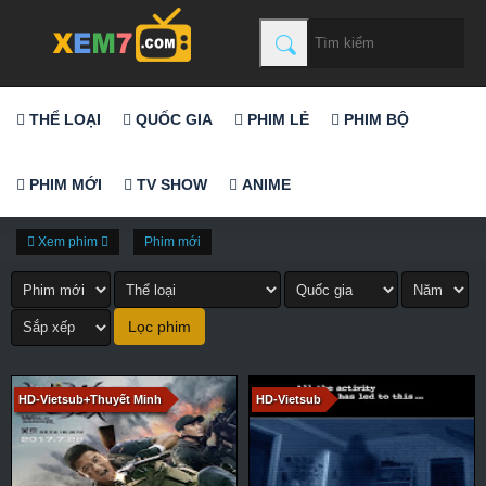
THỂ LOẠI
QUỐC GIA
PHIM LẺ
PHIM BỘ
PHIM MỚI
TV SHOW
ANIME
Xem phim
Phim mới
HD-Vietsub+Thuyết Minh
HD-Vietsub