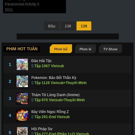
Paranormal Activity 3
2011
Đầu
138
139
PHIM HOT TUẦN
Phim bộ
Phim lẻ
TV Show
Đảo Hải Tặc
1
Tập 1067 Vietsub
Pokemon: Bảo Bối Thần Kỳ
2
Tập 1128 Vietsub+Thuyết Minh
Thám Tử Lừng Danh (Anime)
3
Tập 970 Vietsub+Thuyết Minh
Bảy Viên Ngọc Rồng Z
4
Tập 291-End Vietsub
Hội Pháp Sư
5
Tập 277-End (Phần 1+2) Vietsub