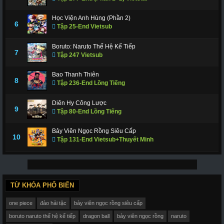
Học Viện Anh Hùng (Phần 2)
6
Tập 25-End Vietsub
Boruto: Naruto Thế Hệ Kế Tiếp
7
Tập 247 Vietsub
Bao Thanh Thiên
8
Tập 236-End Lồng Tiếng
Diên Hy Công Lược
9
Tập 80-End Lồng Tiếng
Bảy Viên Ngọc Rồng Siêu Cấp
10
Tập 131-End Vietsub+Thuyết Minh
TỪ KHÓA PHỔ BIẾN
one piece
đảo hải tặc
bảy viên ngọc rồng siêu cấp
boruto naruto thế hệ kế tiếp
dragon ball
bảy viên ngọc rồng
naruto