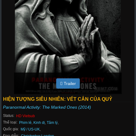
Trailer
HIỆN TƯỢNG SIÊU NHIÊN: VẾT CẮN CỦA QUỶ
Paranormal Activity: The Marked Ones (2014)
Status:
HD Vietsub
Thể loại:
Phim lẻ
,
Kinh dị
,
Tâm lý
,
Quốc gia:
Mỹ / US-UK
,
Đạo diễn: