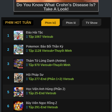
PHIM HOT TUẦN
Phim bộ
Phim lẻ
TV Show
Đảo Hải Tặc
1
Tập 1067 Vietsub
Pokemon: Bảo Bối Thần Kỳ
2
Tập 1128 Vietsub+Thuyết Minh
Thám Tử Lừng Danh (Anime)
3
Tập 970 Vietsub+Thuyết Minh
Hội Pháp Sư
4
Tập 277-End (Phần 1+2) Vietsub
Học Viện Anh Hùng (Phần 2)
5
Tập 25-End Vietsub
Bảy Viên Ngọc Rồng Z
6
Tập 291-End Vietsub