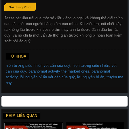
Nội dung Phim
Jesse bắt đầu trải qua một số điều đáng lo ngại và không thể giải thích
sau cái chết của người hàng xóm của mình. Khi điều tra, cái chết xảy
ra không lâu trước khi Jessie tìm thấy anh ta được đánh dấu bởi ác
quỷ, và nó chỉ là một vấn đề thời gian trước khi ông bị hoàn toàn kiểm
soát bởi ác quỷ.
TỪ KHÓA
hiện tượng siêu nhiên vết cắn của quỷ
,
hiện tượng siêu nhiên
,
vết
cắn của quỷ
,
paranormal activity the marked ones
,
paranormal
activity
,
lời nguyền bí ẩn vết cắn của quỷ
,
lời nguyền bí ẩn
,
truyện ma
hay
PHIM LIÊN QUAN
HD-Vietsub
HD-Vietsub