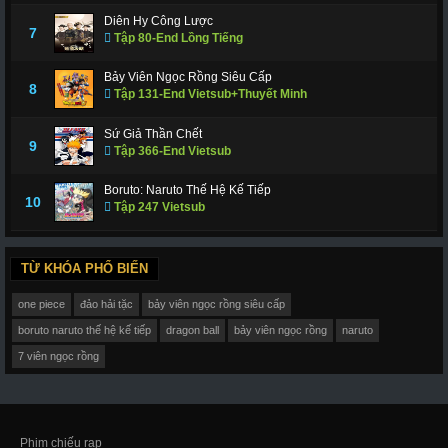
Diên Hy Công Lược
7
Tập 80-End Lồng Tiếng
Bảy Viên Ngọc Rồng Siêu Cấp
8
Tập 131-End Vietsub+Thuyết Minh
Sứ Giả Thần Chết
9
Tập 366-End Vietsub
Boruto: Naruto Thế Hệ Kế Tiếp
10
Tập 247 Vietsub
TỪ KHÓA PHỔ BIẾN
one piece
đảo hải tặc
bảy viên ngọc rồng siêu cấp
boruto naruto thế hệ kế tiếp
dragon ball
bảy viên ngọc rồng
naruto
7 viên ngọc rồng
Phim chiếu rạp