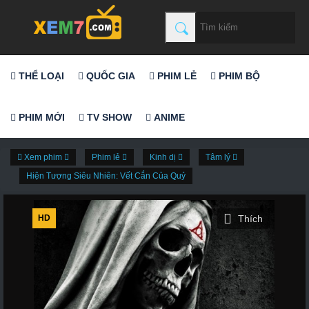
THỂ LOẠI
QUỐC GIA
PHIM LẺ
PHIM BỘ
PHIM MỚI
TV SHOW
ANIME
Xem phim
Phim lẻ
Kinh dị
Tâm lý
Hiện Tượng Siêu Nhiên: Vết Cắn Của Quỷ
HD