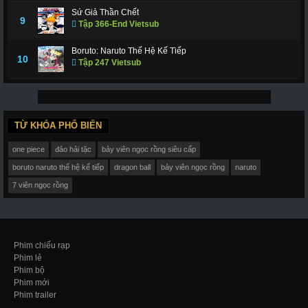
Sứ Giả Thần Chết
9
Tập 366-End Vietsub
Boruto: Naruto Thế Hệ Kế Tiếp
10
Tập 247 Vietsub
TỪ KHÓA PHỔ BIẾN
one piece
đảo hải tặc
bảy viên ngọc rồng siêu cấp
boruto naruto thế hệ kế tiếp
dragon ball
bảy viên ngọc rồng
naruto
7 viên ngọc rồng
Phim chiếu rạp
Phim lẻ
Phim bộ
Phim mới
Phim trailer