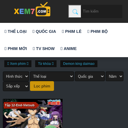
THỂ LOẠI
QUỐC GIA
PHIM LẺ
PHIM BỘ
PHIM MỚI
TV SHOW
ANIME
Xem phim
Từ khóa
Demon king daimao
Tập 12-End-Vietsub