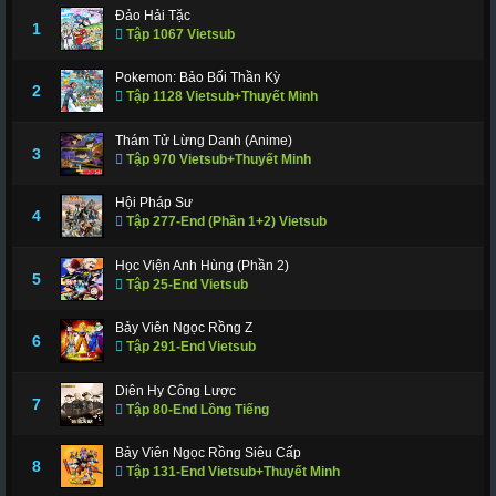
Đảo Hải Tặc
1
Tập 1067 Vietsub
Pokemon: Bảo Bối Thần Kỳ
2
Tập 1128 Vietsub+Thuyết Minh
Thám Tử Lừng Danh (Anime)
3
Tập 970 Vietsub+Thuyết Minh
Hội Pháp Sư
4
Tập 277-End (Phần 1+2) Vietsub
Học Viện Anh Hùng (Phần 2)
5
Tập 25-End Vietsub
Bảy Viên Ngọc Rồng Z
6
Tập 291-End Vietsub
Diên Hy Công Lược
7
Tập 80-End Lồng Tiếng
Bảy Viên Ngọc Rồng Siêu Cấp
8
Tập 131-End Vietsub+Thuyết Minh