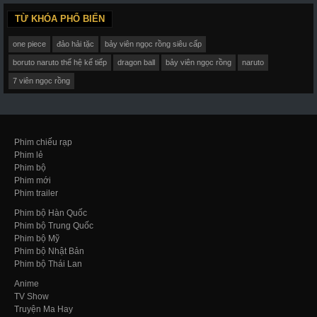
TỪ KHÓA PHỔ BIẾN
one piece
đảo hải tặc
bảy viên ngọc rồng siêu cấp
boruto naruto thế hệ kế tiếp
dragon ball
bảy viên ngọc rồng
naruto
7 viên ngọc rồng
Phim chiếu rạp
Phim lẻ
Phim bộ
Phim mới
Phim trailer
Phim bộ Hàn Quốc
Phim bộ Trung Quốc
Phim bộ Mỹ
Phim bộ Nhật Bản
Phim bộ Thái Lan
Anime
TV Show
Truyện Ma Hay