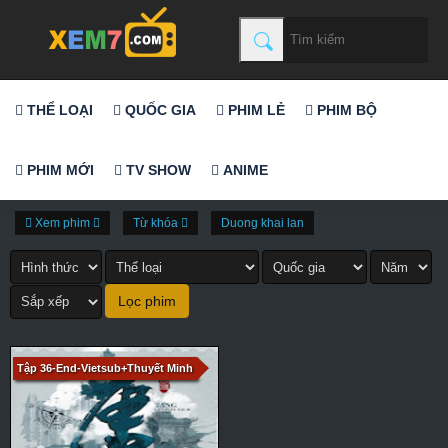
THỂ LOẠI
QUỐC GIA
PHIM LẺ
PHIM BỘ
PHIM MỚI
TV SHOW
ANIME
Xem phim
Từ khóa
Duong khai lan
Tập 36-End-Vietsub+Thuyết Minh