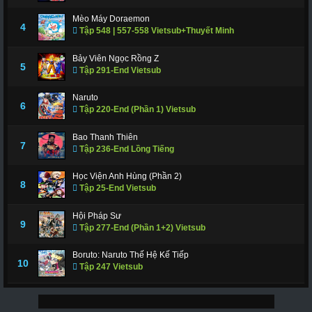
Mèo Máy Doraemon
4
Tập 548 | 557-558 Vietsub+Thuyết Minh
Bảy Viên Ngọc Rồng Z
5
Tập 291-End Vietsub
Naruto
6
Tập 220-End (Phần 1) Vietsub
Bao Thanh Thiên
7
Tập 236-End Lồng Tiếng
Học Viện Anh Hùng (Phần 2)
8
Tập 25-End Vietsub
Hội Pháp Sư
9
Tập 277-End (Phần 1+2) Vietsub
Boruto: Naruto Thế Hệ Kế Tiếp
10
Tập 247 Vietsub