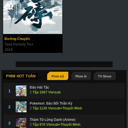
Đường Chuyên
Tang Dynasty Tour
2018
PHIM HOT TUẦN
Phim bộ
Phim lẻ
TV Show
Đảo Hải Tặc
1
Tập 1067 Vietsub
Pokemon: Bảo Bối Thần Kỳ
2
Tập 1128 Vietsub+Thuyết Minh
Thám Tử Lừng Danh (Anime)
3
Tập 970 Vietsub+Thuyết Minh