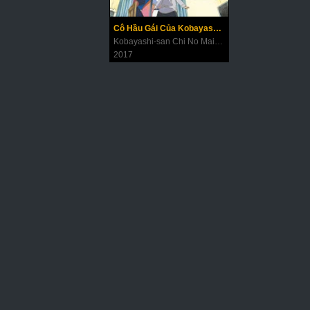
Cô Hầu Gái Của Kobayashi (Ngoại Truyện)
Kobayashi-san Chi No Maid Dragon Specials
2017