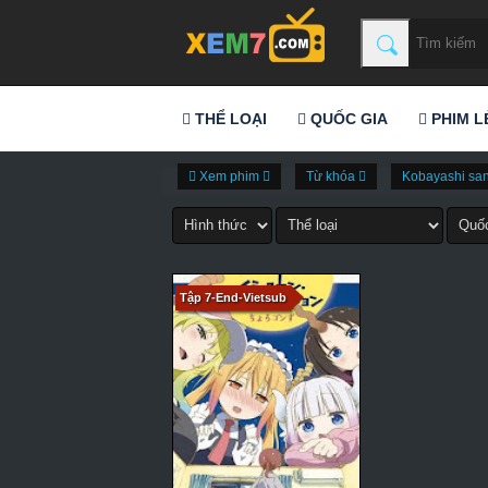
THỂ LOẠI
QUỐC GIA
PHIM L
Xem phim
Từ khóa
Kobayashi san
Tập 7-End-Vietsub