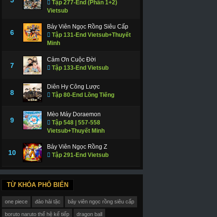
Tập 277-End (Phần 1+2)
Vietsub
Bảy Viên Ngọc Rồng Siêu Cấp
6
Tập 131-End Vietsub+Thuyết
Minh
Cảm Ơn Cuộc Đời
7
Tập 133-End Vietsub
Diên Hy Công Lược
8
Tập 80-End Lồng Tiếng
Mèo Máy Doraemon
9
Tập 548 | 557-558
Vietsub+Thuyết Minh
Bảy Viên Ngọc Rồng Z
10
Tập 291-End Vietsub
TỪ KHÓA PHỔ BIẾN
one piece
đảo hải tặc
bảy viên ngọc rồng siêu cấp
boruto naruto thế hệ kế tiếp
dragon ball