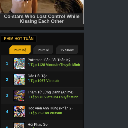
PHIM HOT TUẦN
Phim bộ
Phim lẻ
TV Show
Pokemon: Bảo Bối Thần Kỳ
1
Tập 1128 Vietsub+Thuyết Minh
Đảo Hải Tặc
2
Tập 1067 Vietsub
Thám Tử Lừng Danh (Anime)
3
Tập 970 Vietsub+Thuyết Minh
Học Viện Anh Hùng (Phần 2)
4
Tập 25-End Vietsub
Hội Pháp Sư
5