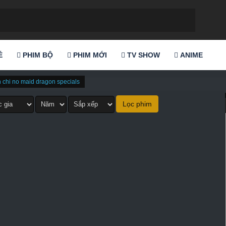
Ẻ
PHIM BỘ
PHIM MỚI
TV SHOW
ANIME
 chi no maid dragon specials