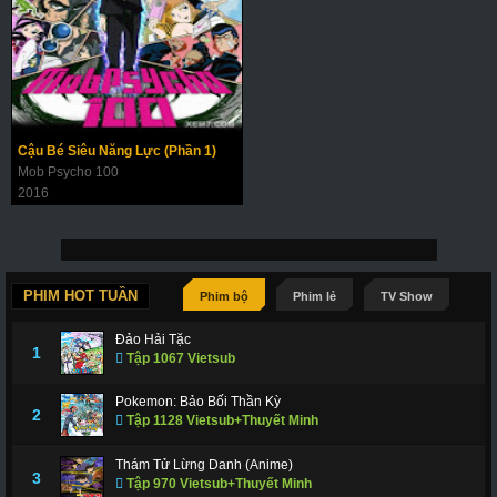
Cậu Bé Siêu Năng Lực (Phần 1)
Mob Psycho 100
2016
PHIM HOT TUẦN
Phim bộ
Phim lẻ
TV Show
Đảo Hải Tặc
1
Tập 1067 Vietsub
Pokemon: Bảo Bối Thần Kỳ
2
Tập 1128 Vietsub+Thuyết Minh
Thám Tử Lừng Danh (Anime)
3
Tập 970 Vietsub+Thuyết Minh