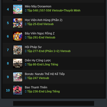
Mèo Máy Doraemon
4
Tập 548 | 557-558 Vietsub+Thuyết Minh
Học Viện Anh Hùng (Phần 2)
5
Tập 25-End Vietsub
Bảy Viên Ngọc Rồng Z
6
Tập 291-End Vietsub
Hội Pháp Sư
7
Tập 277-End (Phần 1+2) Vietsub
Diên Hy Công Lược
8
Tập 80-End Lồng Tiếng
Boruto: Naruto Thế Hệ Kế Tiếp
9
Tập 247 Vietsub
Bao Thanh Thiên
10
Tập 236-End Lồng Tiếng