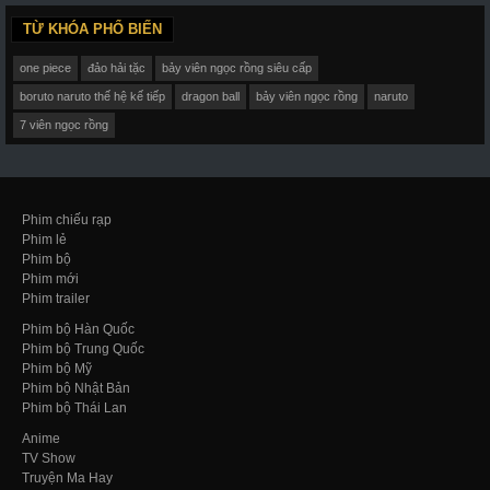
TỪ KHÓA PHỔ BIẾN
one piece
đảo hải tặc
bảy viên ngọc rồng siêu cấp
boruto naruto thế hệ kế tiếp
dragon ball
bảy viên ngọc rồng
naruto
7 viên ngọc rồng
Phim chiếu rạp
Phim lẻ
Phim bộ
Phim mới
Phim trailer
Phim bộ Hàn Quốc
Phim bộ Trung Quốc
Phim bộ Mỹ
Phim bộ Nhật Bản
Phim bộ Thái Lan
Anime
TV Show
Truyện Ma Hay