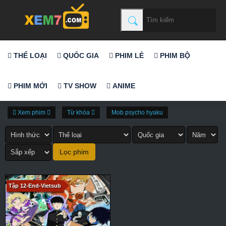
THỂ LOẠI
QUỐC GIA
PHIM LẺ
PHIM BỘ
PHIM MỚI
TV SHOW
ANIME
Xem phim
Từ khóa
Mob psycho hyaku
Tập 12-End-Vietsub