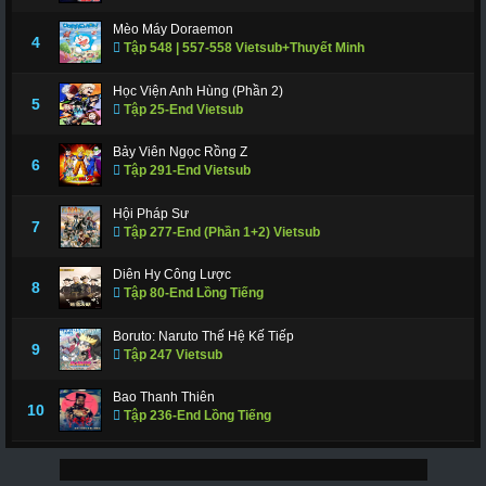
Mèo Máy Doraemon
4
Tập 548 | 557-558 Vietsub+Thuyết Minh
Học Viện Anh Hùng (Phần 2)
5
Tập 25-End Vietsub
Bảy Viên Ngọc Rồng Z
6
Tập 291-End Vietsub
Hội Pháp Sư
7
Tập 277-End (Phần 1+2) Vietsub
Diên Hy Công Lược
8
Tập 80-End Lồng Tiếng
Boruto: Naruto Thế Hệ Kế Tiếp
9
Tập 247 Vietsub
Bao Thanh Thiên
10
Tập 236-End Lồng Tiếng