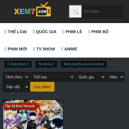
THỂ LOẠI
QUỐC GIA
PHIM LẺ
PHIM BỘ
PHIM MỚI
TV SHOW
ANIME
Xem phim
Từ khóa
Mob psycho one hundred
Tập 12-End-Vietsub