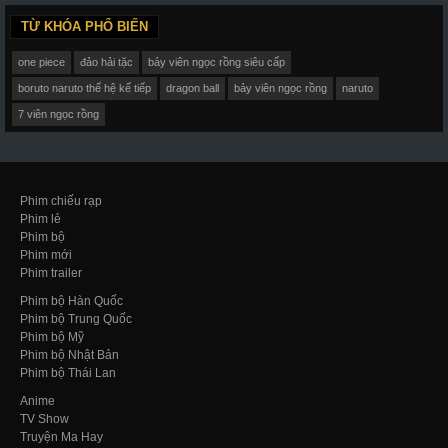
TỪ KHÓA PHỔ BIẾN
one piece
đảo hải tặc
bảy viên ngọc rồng siêu cấp
boruto naruto thế hệ kế tiếp
dragon ball
bảy viên ngọc rồng
naruto
7 viên ngọc rồng
Phim chiếu rạp
Phim lẻ
Phim bộ
Phim mới
Phim trailer
Phim bộ Hàn Quốc
Phim bộ Trung Quốc
Phim bộ Mỹ
Phim bộ Nhật Bản
Phim bộ Thái Lan
Anime
TV Show
Truyện Ma Hay