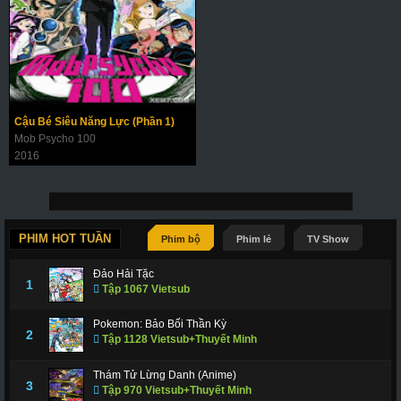
Cậu Bé Siêu Năng Lực (Phần 1)
Mob Psycho 100
2016
PHIM HOT TUẦN
Phim bộ
Phim lẻ
TV Show
Đảo Hải Tặc
1
Tập 1067 Vietsub
Pokemon: Bảo Bối Thần Kỳ
2
Tập 1128 Vietsub+Thuyết Minh
Thám Tử Lừng Danh (Anime)
3
Tập 970 Vietsub+Thuyết Minh