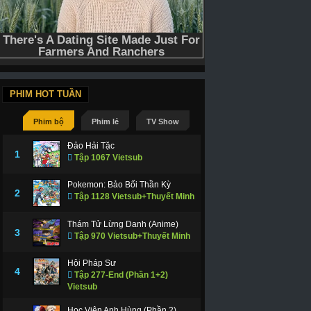
PHIM HOT TUẦN
Phim bộ
Phim lẻ
TV Show
Đảo Hải Tặc
1
Tập 1067 Vietsub
Pokemon: Bảo Bối Thần Kỳ
2
Tập 1128 Vietsub+Thuyết Minh
Thám Tử Lừng Danh (Anime)
3
Tập 970 Vietsub+Thuyết Minh
Hội Pháp Sư
4
Tập 277-End (Phần 1+2)
Vietsub
Học Viện Anh Hùng (Phần 2)