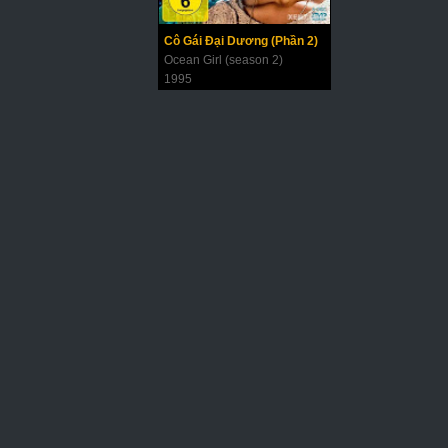
Cô Gái Đại Dương (Phần 2)
Ocean Girl (season 2)
1995