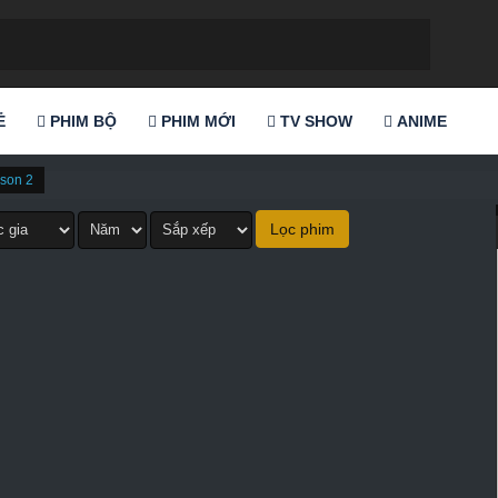
Ẻ
PHIM BỘ
PHIM MỚI
TV SHOW
ANIME
ason 2