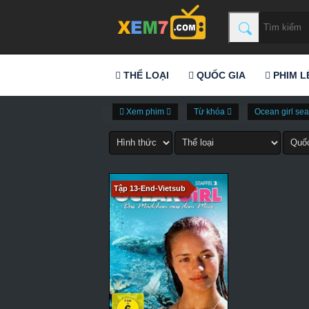
THỂ LOẠI
QUỐC GIA
PHIM L
Xem phim
Từ khóa
Ocean girl se
Tập 13-End-Vietsub