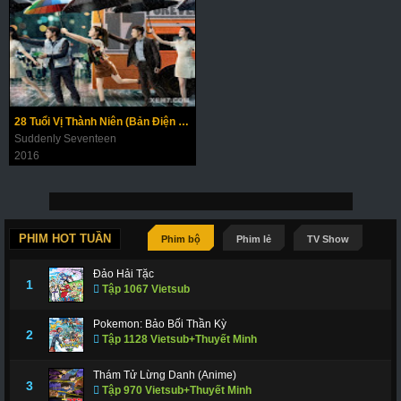
28 Tuổi Vị Thành Niên (Bản Điện Ảnh)
Suddenly Seventeen
2016
PHIM HOT TUẦN
Phim bộ
Phim lẻ
TV Show
Đảo Hải Tặc
1
Tập 1067 Vietsub
Pokemon: Bảo Bối Thần Kỳ
2
Tập 1128 Vietsub+Thuyết Minh
Thám Tử Lừng Danh (Anime)
3
Tập 970 Vietsub+Thuyết Minh