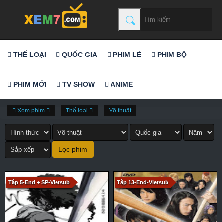
THỂ LOẠI
QUỐC GIA
PHIM LẺ
PHIM BỘ
PHIM MỚI
TV SHOW
ANIME
Xem phim
Thể loại
Võ thuật
Tập 5-End + SP-Vietsub
Tập 13-End-Vietsub