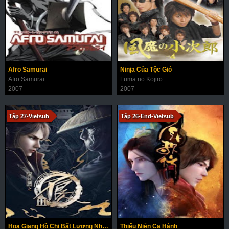
Afro Samurai
Ninja Của Tộc Gió
Afro Samurai
Fuma no Kojiro
2007
2007
Tập 27-Vietsub
Tập 26-End-Vietsub
Họa Giang Hồ Chi Bất Lương Nhân (Phần 3)
Thiếu Niên Ca Hành