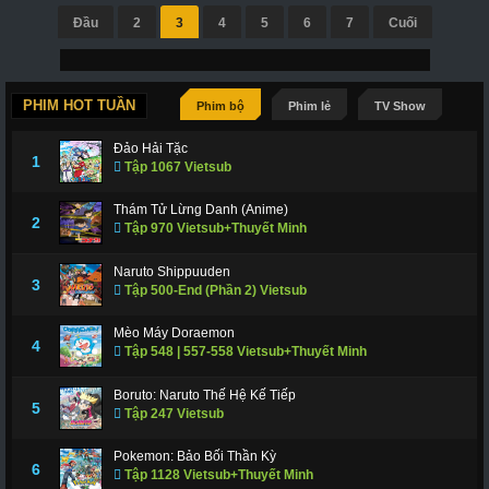
Đầu
2
3
4
5
6
7
Cuối
PHIM HOT TUẦN
Phim bộ
Phim lẻ
TV Show
Đảo Hải Tặc
1
Tập 1067 Vietsub
Thám Tử Lừng Danh (Anime)
2
Tập 970 Vietsub+Thuyết Minh
Naruto Shippuuden
3
Tập 500-End (Phần 2) Vietsub
Mèo Máy Doraemon
4
Tập 548 | 557-558 Vietsub+Thuyết Minh
Boruto: Naruto Thế Hệ Kế Tiếp
5
Tập 247 Vietsub
Pokemon: Bảo Bối Thần Kỳ
6
Tập 1128 Vietsub+Thuyết Minh