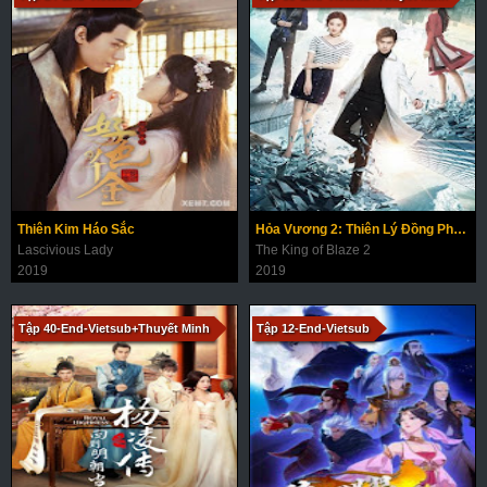
Thiên Kim Háo Sắc
Hỏa Vương 2: Thiên Lý Đồng Phong
Lascivious Lady
The King of Blaze 2
2019
2019
Tập 40-End-Vietsub+Thuyết Minh
Tập 12-End-Vietsub