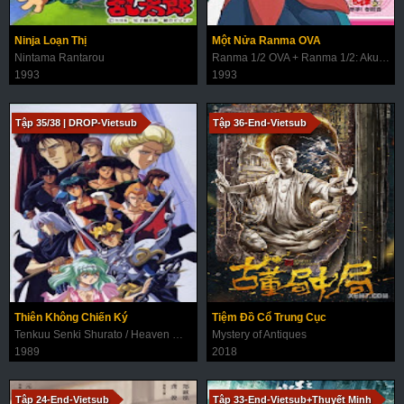
Ninja Loạn Thị
Một Nửa Ranma OVA
Nintama Rantarou
Ranma 1/2 OVA + Ranma 1/2: Akumu! Shunmin Kou
1993
1993
Tập 35/38 | DROP-Vietsub
Tập 36-End-Vietsub
Thiên Không Chiến Ký
Tiệm Đồ Cổ Trung Cục
Tenkuu Senki Shurato / Heaven Wars Shurato
Mystery of Antiques
1989
2018
Tập 24-End-Vietsub
Tập 33-End-Vietsub+Thuyết Minh