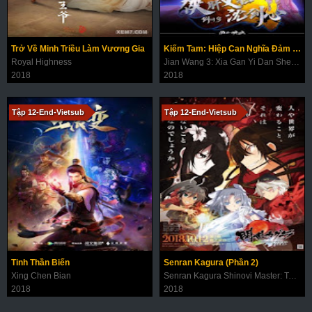
Trở Về Minh Triều Làm Vương Gia
Kiếm Tam: Hiệp Can Nghĩa Đảm Thẩm Kiếm Tâm
Royal Highness
Jian Wang 3: Xia Gan Yi Dan Shen Jian Xin
2018
2018
Tập 12-End-Vietsub
Tập 12-End-Vietsub
Tinh Thần Biến
Senran Kagura (Phần 2)
Xing Chen Bian
Senran Kagura Shinovi Master: Tokyo Youma-hen
2018
2018