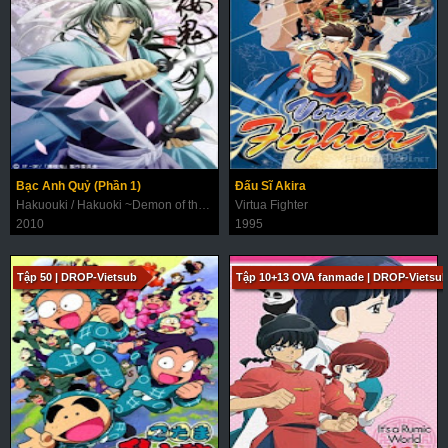
Bạc Anh Quỷ (Phần 1)
Đấu Sĩ Akira
Hakuouki / Hakuoki ~Demon of the Fleeting Blossom~
Virtua Fighter
2010
1995
Tập 50 | DROP-Vietsub
Tập 10+13 OVA fanmade | DROP-Vietsu