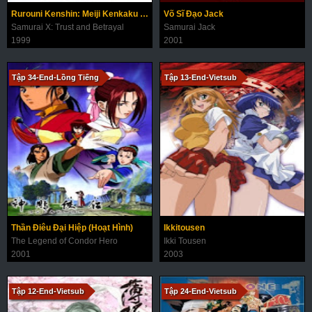
Rurouni Kenshin: Meiji Kenkaku Romantan - Tsuioku-hen
Võ Sĩ Đạo Jack
Samurai X: Trust and Betrayal
Samurai Jack
1999
2001
Tập 34-End-Lồng Tiếng
Tập 13-End-Vietsub
Thần Điêu Đại Hiệp (Hoạt Hình)
Ikkitousen
The Legend of Condor Hero
Ikki Tousen
2001
2003
Tập 12-End-Vietsub
Tập 24-End-Vietsub