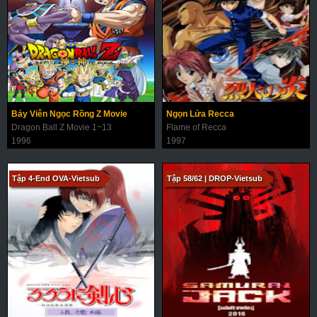
Bảy Viên Ngọc Rồng Z Movie
Ngọn Lửa Recca
Dragon Ball Z Movie 1~13
Flame of Recca
1996
1997
Tập 4-End OVA-Vietsub
Tập 58/62 | DROP-Vietsub