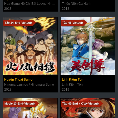
Họa Giang Hồ Chi Bất Lương Nhân 3
Thiếu Niên Ca Hành
2018
2018
Tập 24-End-Vietsub
Tập 45-Vietsub
Huyền Thoại Sumo
Linh Kiếm Tôn
Hinomaruzumou / Hinomaru Sumo
Linh Kiếm Tôn
2018
2019
Movie 13-End-Vietsub
Tập 42-End + OVA-Vietsub