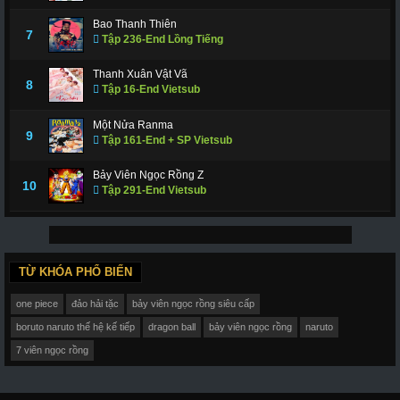
Bao Thanh Thiên
7
Tập 236-End Lồng Tiếng
Thanh Xuân Vật Vã
8
Tập 16-End Vietsub
Một Nửa Ranma
9
Tập 161-End + SP Vietsub
Bảy Viên Ngọc Rồng Z
10
Tập 291-End Vietsub
TỪ KHÓA PHỔ BIẾN
one piece
đảo hải tặc
bảy viên ngọc rồng siêu cấp
boruto naruto thế hệ kế tiếp
dragon ball
bảy viên ngọc rồng
naruto
7 viên ngọc rồng