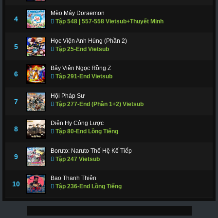
Mèo Máy Doraemon
4
Tập 548 | 557-558 Vietsub+Thuyết Minh
Học Viện Anh Hùng (Phần 2)
5
Tập 25-End Vietsub
Bảy Viên Ngọc Rồng Z
6
Tập 291-End Vietsub
Hội Pháp Sư
7
Tập 277-End (Phần 1+2) Vietsub
Diên Hy Công Lược
8
Tập 80-End Lồng Tiếng
Boruto: Naruto Thế Hệ Kế Tiếp
9
Tập 247 Vietsub
Bao Thanh Thiên
10
Tập 236-End Lồng Tiếng