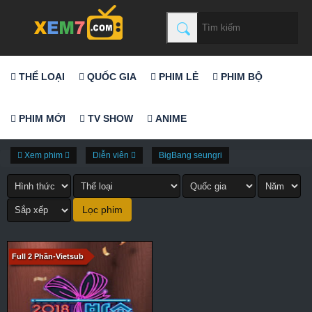
THỂ LOẠI
QUỐC GIA
PHIM LẺ
PHIM BỘ
PHIM MỚI
TV SHOW
ANIME
Xem phim
Diễn viên
BigBang seungri
Full 2 Phần-Vietsub