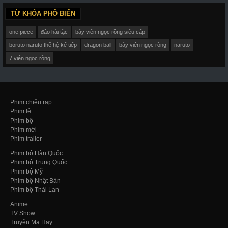
TỪ KHÓA PHỔ BIẾN
one piece
đảo hải tặc
bảy viên ngọc rồng siêu cấp
boruto naruto thế hệ kế tiếp
dragon ball
bảy viên ngọc rồng
naruto
7 viên ngọc rồng
Phim chiếu rạp
Phim lẻ
Phim bộ
Phim mới
Phim trailer
Phim bộ Hàn Quốc
Phim bộ Trung Quốc
Phim bộ Mỹ
Phim bộ Nhật Bản
Phim bộ Thái Lan
Anime
TV Show
Truyện Ma Hay