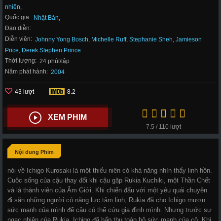
nhiên
,
Quốc gia:
Nhật Bản
,
Đạo diễn:
Diễn viên:
Johnny Yong Bosch
,
Michelle Ruff
,
Stephanie Sheh
,
Jamieson
Price
,
Derek Stephen Prince
Thời lượng:
24 phút/tập
Năm phát hành:
2004
43 lượt
8.2
XEM PHIM
7.5 / 110 lượt
Nội dung Phim
nói về Ichigo Kurosaki là một thiếu niên có khả năng nhìn thấy linh hồn.
Cuộc sống của cậu thay đổi khi cậu gặp Rukia Kuchiki, một Thần Chết
và là thành viên của Âm Giới. Khi chiến đấu với một yêu quái chuyên
đi săn những người có năng lực tâm linh, Rukia đã cho Ichigo mượn
sức mạnh của mình để cậu có thể cứu gia đình mình. Nhưng trước sự
ngạc nhiên của Rukia, Ichigo đã hấp thu toàn bộ sức mạnh của cô. Khi