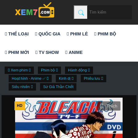
THỂ LOẠI
QUỐC GIA
PHIM LẺ
PHIM BỘ
PHIM MỚI
TV SHOW
ANIME
Xem phim
Phim bộ
Hành động
Hoạt hình - Anime ✅
Kinh dị
Phiêu lưu
Siêu nhiên
Sứ Giả Thần Chết
HD