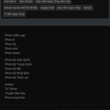
one piece
đảo hải tặc
bảy viên ngọc rồng siêu cấp
boruto naruto thế hệ kế tiếp
dragon ball
bảy viên ngọc rồng
naruto
7 viên ngọc rồng
Phim chiếu rạp
Phim lẻ
Phim bộ
Phim mới
Phim trailer
Phim bộ Hàn Quốc
Phim bộ Trung Quốc
Phim bộ Mỹ
Phim bộ Nhật Bản
Phim bộ Thái Lan
Anime
TV Show
Truyện Ma Hay
Phim hoạt hình