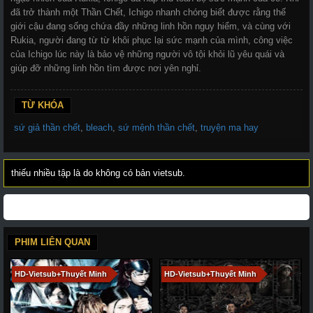
đã trở thành một Thần Chết, Ichigo nhanh chóng biết được rằng thế
giới cậu đang sống chứa đầy những linh hồn nguy hiểm, và cùng với
Rukia, người đang từ từ khôi phục lại sức mạnh của mình, công việc
của Ichigo lúc này là bảo vệ những người vô tội khỏi lũ yêu quái và
giúp đỡ những linh hồn tìm được nơi yên nghỉ.
TỪ KHÓA
sứ giả thần chết
,
bleach
,
sứ mệnh thần chết
,
truyện ma hay
thiếu nhiều tập là do không có bản vietsub.
PHIM LIÊN QUAN
HD-Vietsub+Thuyết Minh
HD-Vietsub+Thuyết Minh