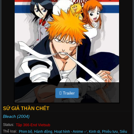
Trailer
SỨ GIẢ THẦN CHẾT
Bleach (2004)
Status:
Tập 366-End Vietsub
Thể loại:
Phim bộ
,
Hành động
,
Hoạt hình - Anime ✅
,
Kinh dị
,
Phiêu lưu
,
Siêu