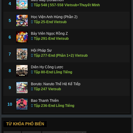
Mèo Máy Doraemon
4
Tập 548 | 557-558 Vietsub+Thuyết Minh
Học Viện Anh Hùng (Phần 2)
5
Tập 25-End Vietsub
Bảy Viên Ngọc Rồng Z
6
Tập 291-End Vietsub
Hội Pháp Sư
7
Tập 277-End (Phần 1+2) Vietsub
Diên Hy Công Lược
8
Tập 80-End Lồng Tiếng
Boruto: Naruto Thế Hệ Kế Tiếp
9
Tập 247 Vietsub
Bao Thanh Thiên
10
Tập 236-End Lồng Tiếng
TỪ KHÓA PHỔ BIẾN