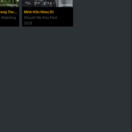
Dae Jang Geum Đang Theo Dõi
Mình Hôn Nhau Đi
 Watching
Should We Kiss First
2018