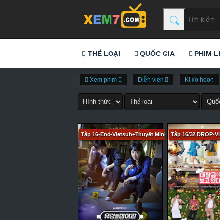
THỂ LOẠI
QUỐC GIA
PHIM L
Xem phim
Diễn viên
Ki do hoon
Tập 16-End-Vietsub+Thuyết Minh
Tập 16/32 DROP-Vi