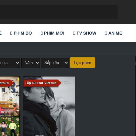
Ẻ
PHIM BỘ
PHIM MỚI
TV SHOW
ANIME
etsub
Tập 40-End-Vietsub