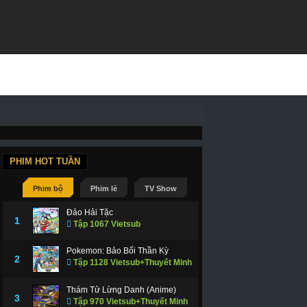
PHIM HOT TUẦN
Phim bộ
Phim lẻ
TV Show
Đảo Hải Tặc
1
Tập 1067 Vietsub
Pokemon: Bảo Bối Thần Kỳ
2
Tập 1128 Vietsub+Thuyết Minh
Thám Tử Lừng Danh (Anime)
3
Tập 970 Vietsub+Thuyết Minh