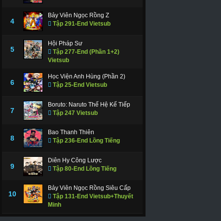
Bảy Viên Ngọc Rồng Z
4
Tập 291-End Vietsub
Hội Pháp Sư
5
Tập 277-End (Phần 1+2)
Vietsub
Học Viện Anh Hùng (Phần 2)
6
Tập 25-End Vietsub
Boruto: Naruto Thế Hệ Kế Tiếp
7
Tập 247 Vietsub
Bao Thanh Thiên
8
Tập 236-End Lồng Tiếng
Diên Hy Công Lược
9
Tập 80-End Lồng Tiếng
Bảy Viên Ngọc Rồng Siêu Cấp
10
Tập 131-End Vietsub+Thuyết
Minh