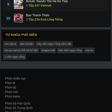
Boruto: Naruto Thế Hệ Kế Tiếp
9
Tập 247 Vietsub
Bao Thanh Thiên
10
Tập 236-End Lồng Tiếng
TỪ KHÓA PHỔ BIẾN
one piece
đảo hải tặc
bảy viên ngọc rồng siêu cấp
boruto naruto thế hệ kế tiếp
dragon ball
bảy viên ngọc rồng
naruto
7 viên ngọc rồng
Phim chiếu rạp
Phim lẻ
Phim bộ
Phim mới
Phim trailer
Phim bộ Hàn Quốc
Phim bộ Trung Quốc