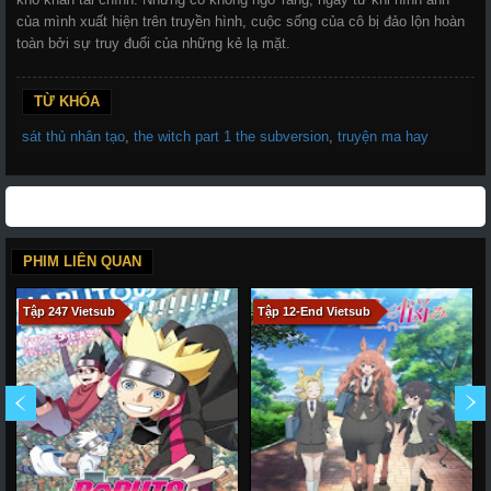
của mình xuất hiện trên truyền hình, cuộc sống của cô bị đảo lộn hoàn
toàn bởi sự truy đuổi của những kẻ lạ mặt.
TỪ KHÓA
sát thủ nhân tạo
,
the witch part 1 the subversion
,
truyện ma hay
PHIM LIÊN QUAN
Tập 247 Vietsub
Tập 12-End Vietsub