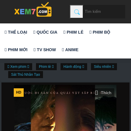
THỂ LOẠI
QUỐC GIA
PHIM LẺ
PHIM BỘ
PHIM MỚI
TV SHOW
ANIME
Xem phim
Phim lẻ
Hành động
Siêu nhiên
Sát Thủ Nhân Tạo
HD