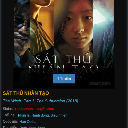
Trailer
SÁT THỦ NHÂN TẠO
The Witch: Part 1. The Subversion (2018)
Status:
HD Vietsub+Thuyết Minh
Thể loại:
Phim lẻ
,
Hành động
,
Siêu nhiên
,
Quốc gia:
Hàn Quốc
,
Đạo diễn: