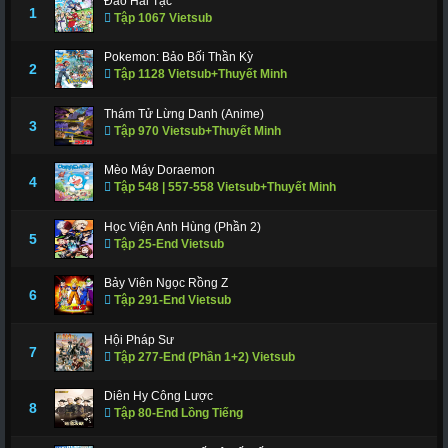
Đảo Hải Tặc
1
Tập 1067 Vietsub
Pokemon: Bảo Bối Thần Kỳ
2
Tập 1128 Vietsub+Thuyết Minh
Thám Tử Lừng Danh (Anime)
3
Tập 970 Vietsub+Thuyết Minh
Mèo Máy Doraemon
4
Tập 548 | 557-558 Vietsub+Thuyết Minh
Học Viện Anh Hùng (Phần 2)
5
Tập 25-End Vietsub
Bảy Viên Ngọc Rồng Z
6
Tập 291-End Vietsub
Hội Pháp Sư
7
Tập 277-End (Phần 1+2) Vietsub
Diên Hy Công Lược
8
Tập 80-End Lồng Tiếng