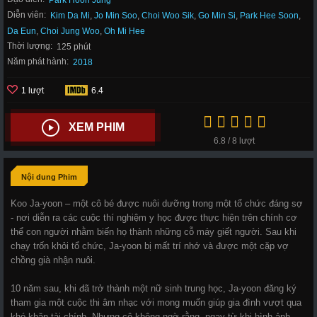
Park Hoon Jung
Diễn viên:
Kim Da Mi
,
Jo Min Soo
,
Choi Woo Sik
,
Go Min Si
,
Park Hee Soon
,
Da Eun
,
Choi Jung Woo
,
Oh Mi Hee
Thời lượng:
125 phút
Năm phát hành:
2018
1 lượt
6.4
XEM PHIM
6.8 / 8 lượt
Nội dung Phim
Koo Ja-yoon – một cô bé được nuôi dưỡng trong một tổ chức đáng sợ
- nơi diễn ra các cuộc thí nghiệm y học được thực hiện trên chính cơ
thể con người nhằm biến họ thành những cỗ máy giết người. Sau khi
chạy trốn khỏi tổ chức, Ja-yoon bị mất trí nhớ và được một cặp vợ
chồng già nhận nuôi.
10 năm sau, khi đã trở thành một nữ sinh trung học, Ja-yoon đăng ký
tham gia một cuộc thi âm nhạc với mong muốn giúp gia đình vượt qua
khó khăn tài chính. Nhưng cô không ngờ rằng, ngay từ khi hình ảnh