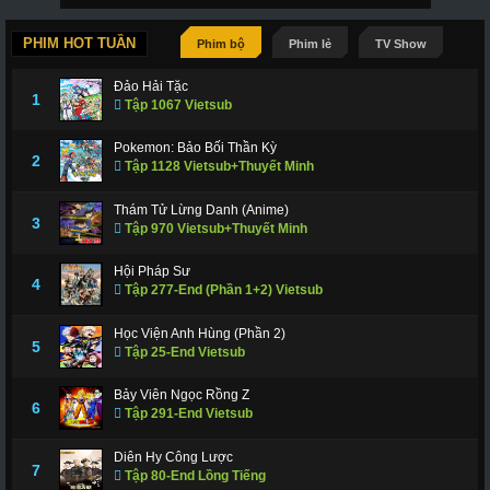
PHIM HOT TUẦN
Phim bộ
Phim lẻ
TV Show
Đảo Hải Tặc
1
Tập 1067 Vietsub
Pokemon: Bảo Bối Thần Kỳ
2
Tập 1128 Vietsub+Thuyết Minh
Thám Tử Lừng Danh (Anime)
3
Tập 970 Vietsub+Thuyết Minh
Hội Pháp Sư
4
Tập 277-End (Phần 1+2) Vietsub
Học Viện Anh Hùng (Phần 2)
5
Tập 25-End Vietsub
Bảy Viên Ngọc Rồng Z
6
Tập 291-End Vietsub
Diên Hy Công Lược
7
Tập 80-End Lồng Tiếng