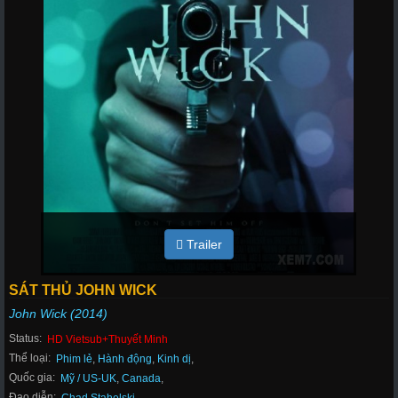
Trailer
SÁT THỦ JOHN WICK
John Wick (2014)
Status:
HD Vietsub+Thuyết Minh
Thể loại:
Phim lẻ
,
Hành động
,
Kinh dị
,
Quốc gia:
Mỹ / US-UK
,
Canada
,
Đạo diễn: