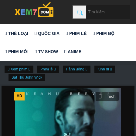
THỂ LOẠI
QUỐC GIA
PHIM LẺ
PHIM BỘ
PHIM MỚI
TV SHOW
ANIME
Xem phim
Phim lẻ
Hành động
Kinh dị
Sát Thủ John Wick
HD