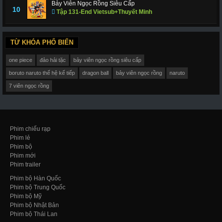
Bảy Viên Ngọc Rồng Siêu Cấp
10
Tập 131-End Vietsub+Thuyết Minh
TỪ KHÓA PHỔ BIẾN
one piece
đảo hải tặc
bảy viên ngọc rồng siêu cấp
boruto naruto thế hệ kế tiếp
dragon ball
bảy viên ngọc rồng
naruto
7 viên ngọc rồng
Phim chiếu rạp
Phim lẻ
Phim bộ
Phim mới
Phim trailer
Phim bộ Hàn Quốc
Phim bộ Trung Quốc
Phim bộ Mỹ
Phim bộ Nhật Bản
Phim bộ Thái Lan