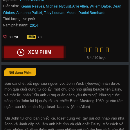
Chad Stahelski
Diễn viên:
Keanu Reeves
,
Michael Nyqvist
,
Alfie Allen
,
Willem Dafoe
,
Dean
Winters
,
Adrianne Palicki
,
Toby Leonard Moore
,
Daniel Bernhardt
Thời lượng:
96 phút
Năm phát hành:
2014
8 lượt
7.2
XEM PHIM
8.4 / 10 lượt
Nội dung Phim
Sau cái chết bất ngờ của người vợ, John Wick (Reeves) nhận được
món quà cuối cùng từ cô ấy, một chú chó nhỏ giống beagle tên Daisy,
và một lời nhắn "Xin anh đừng quên cách yêu thương". Nhưng cuộc
sống của John lại bị quấy rối khi chiếc Boss Mustang 1969 lọt vào tầm
ngắm của tên mafia Nga Iosef Tarasov (Alfie Allen).
Khi John từ chối bán chiếc xe, Iosef cùng với tay sai đột nhập vào nhà
John và đánh cắp nó, làm anh bất tỉnh và giết chết Daisy. Một cách vô
tình, chúng đã đánh thức một trong những sát thủ tàn bạo nhất của thế