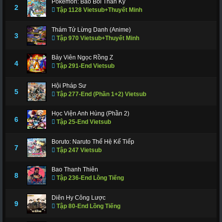
Pokemon: Bảo Bối Thần Kỳ
2
Tập 1128 Vietsub+Thuyết Minh
Thám Tử Lừng Danh (Anime)
3
Tập 970 Vietsub+Thuyết Minh
Bảy Viên Ngọc Rồng Z
4
Tập 291-End Vietsub
Hội Pháp Sư
5
Tập 277-End (Phần 1+2) Vietsub
Học Viện Anh Hùng (Phần 2)
6
Tập 25-End Vietsub
Boruto: Naruto Thế Hệ Kế Tiếp
7
Tập 247 Vietsub
Bao Thanh Thiên
8
Tập 236-End Lồng Tiếng
Diên Hy Công Lược
9
Tập 80-End Lồng Tiếng