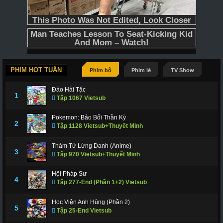
PHIM HOT TUẦN
Phim bộ
Phim lẻ
TV Show
Đảo Hải Tặc
1
Tập 1067 Vietsub
Pokemon: Bảo Bối Thần Kỳ
2
Tập 1128 Vietsub+Thuyết Minh
Thám Tử Lừng Danh (Anime)
3
Tập 970 Vietsub+Thuyết Minh
Hội Pháp Sư
4
Tập 277-End (Phần 1+2) Vietsub
Học Viện Anh Hùng (Phần 2)
5
Tập 25-End Vietsub