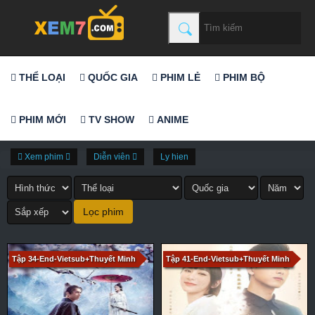
THỂ LOẠI
QUỐC GIA
PHIM LẺ
PHIM BỘ
PHIM MỚI
TV SHOW
ANIME
Xem phim
Diễn viên
Ly hien
Tập 34-End-Vietsub+Thuyết Minh
Tập 41-End-Vietsub+Thuyết Minh