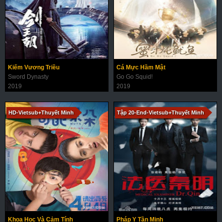
Kiếm Vương Triều
Cá Mực Hầm Mật
Sword Dynasty
Go Go Squid!
2019
2019
HD-Vietsub+Thuyết Minh
Tập 20-End-Vietsub+Thuyết Minh
Khoa Học Và Cảm Tính
Pháp Y Tần Minh