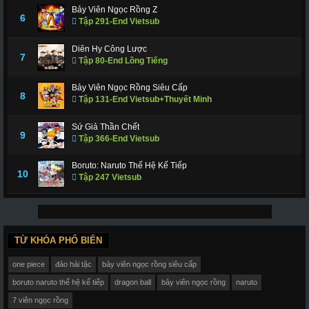
Bảy Viên Ngọc Rồng Z
6
Tập 291-End Vietsub
Diên Hy Công Lược
7
Tập 80-End Lồng Tiếng
Bảy Viên Ngọc Rồng Siêu Cấp
8
Tập 131-End Vietsub+Thuyết Minh
Sứ Giả Thần Chết
9
Tập 366-End Vietsub
Boruto: Naruto Thế Hệ Kế Tiếp
10
Tập 247 Vietsub
TỪ KHÓA PHỔ BIẾN
one piece
đảo hải tặc
bảy viên ngọc rồng siêu cấp
boruto naruto thế hệ kế tiếp
dragon ball
bảy viên ngọc rồng
naruto
7 viên ngọc rồng