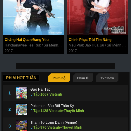
Chàng Hải Quân Đáng Yêu
Chinh Phục Trái Tim Nàng
Ratchanawee Tee Ruk / Sứ Mệnh Tình Yêu Phần 3
Meu Prab Jao Hua Jai / Sứ Mệnh Tình Yêu Phần 2
2017
2017
PHIM HOT TUẦN
Phim bộ
Phim lẻ
TV Show
Đảo Hải Tặc
1
Tập 1067 Vietsub
Pokemon: Bảo Bối Thần Kỳ
2
Tập 1128 Vietsub+Thuyết Minh
Thám Tử Lừng Danh (Anime)
3
Tập 970 Vietsub+Thuyết Minh