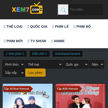
THỂ LOẠI
QUỐC GIA
PHIM LẺ
PHIM BỘ
PHIM MỚI
TV SHOW
ANIME
Xem phim
Diễn viên
Sukollawat kanarot
Tập 10-End-Vietsub
Tập 9/20-Vietsub