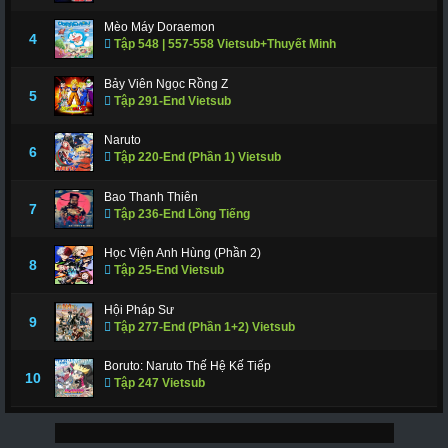
Mèo Máy Doraemon
4
Tập 548 | 557-558 Vietsub+Thuyết Minh
Bảy Viên Ngọc Rồng Z
5
Tập 291-End Vietsub
Naruto
6
Tập 220-End (Phần 1) Vietsub
Bao Thanh Thiên
7
Tập 236-End Lồng Tiếng
Học Viện Anh Hùng (Phần 2)
8
Tập 25-End Vietsub
Hội Pháp Sư
9
Tập 277-End (Phần 1+2) Vietsub
Boruto: Naruto Thế Hệ Kế Tiếp
10
Tập 247 Vietsub