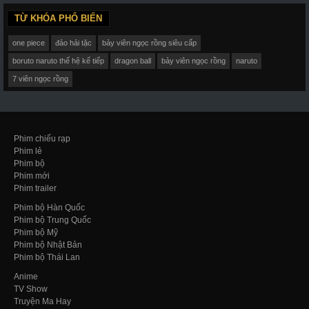
TỪ KHÓA PHỔ BIẾN
one piece
đảo hải tặc
bảy viên ngọc rồng siêu cấp
boruto naruto thế hệ kế tiếp
dragon ball
bảy viên ngọc rồng
naruto
7 viên ngọc rồng
Phim chiếu rạp
Phim lẻ
Phim bộ
Phim mới
Phim trailer
Phim bộ Hàn Quốc
Phim bộ Trung Quốc
Phim bộ Mỹ
Phim bộ Nhật Bản
Phim bộ Thái Lan
Anime
TV Show
Truyện Ma Hay