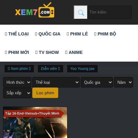
THỂ LOẠI
QUỐC GIA
PHIM LẺ
PHIM BỘ
PHIM MỚI
TV SHOW
ANIME
Xem phim
Diễn viên
Yoo Young jae
Tập 16-End-Vietsub+Thuyết Minh