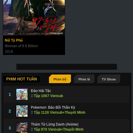
Nữ Tỷ Phú
Woman of 9.9 Billion
2019
PHIM HOT TUẦN
Phim bộ
Phim lẻ
TV Show
Đảo Hải Tặc
1
Tập 1067 Vietsub
Pokemon: Bảo Bối Thần Kỳ
2
Tập 1128 Vietsub+Thuyết Minh
Thám Tử Lừng Danh (Anime)
3
Tập 970 Vietsub+Thuyết Minh