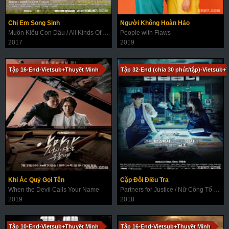
Chị Em Song Sinh
Người Không Hoàn Hảo
Muôn Kiểu Con Dâu / All Kinds Of Daughters-in-law
People with Flaws
2017
2019
Tập 16-End-Vietsub+Thuyết Minh
Tập 32-End (chia 30 phút/tập)-Vietsub+
Khi Ác Quỷ Gọi Tên
Cặp Đôi Điều Tra
When the Devil Calls Your Name
Partners for Justice / Nữ Công Tố Viên
2019
2018
Tập 10-End-Vietsub+Thuyết Minh
Tập 16-End-Vietsub+Thuyết Minh