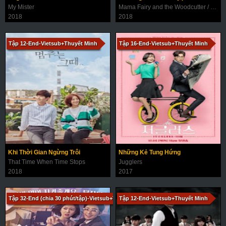
My Mister
Mama Fairy and the Woodcutter / Tale of Gyeryong Fairy
2018
2018
Tập 12-End-Vietsub+Thuyết Minh
Tập 16-End-Vietsub+Thuyết Minh
Khi Thời Gian Ngừng Trôi
Những Kẻ Tung Hứng
That Time When Time Stops
Jugglers
2018
2017
Tập 32-End (chia 30 phút/tập)-Vietsub+Thuyết Minh
Tập 12-End-Vietsub+Thuyết Minh