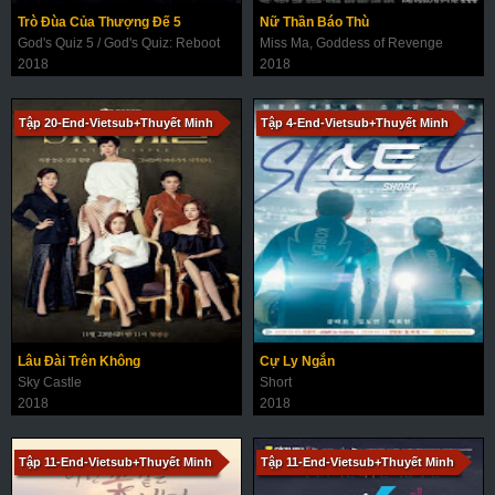
Trò Đùa Của Thượng Đế 5
Nữ Thần Báo Thù
God's Quiz 5 / God's Quiz: Reboot
Miss Ma, Goddess of Revenge
2018
2018
Tập 20-End-Vietsub+Thuyết Minh
Tập 4-End-Vietsub+Thuyết Minh
Lâu Đài Trên Không
Cự Ly Ngắn
Sky Castle
Short
2018
2018
Tập 11-End-Vietsub+Thuyết Minh
Tập 11-End-Vietsub+Thuyết Minh