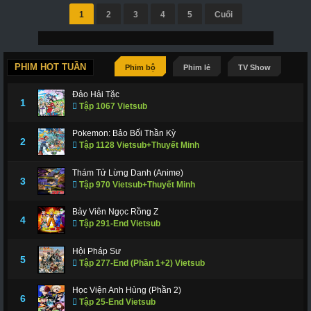
1
2
3
4
5
Cuối
PHIM HOT TUẦN
Phim bộ
Phim lẻ
TV Show
Đảo Hải Tặc
1
Tập 1067 Vietsub
Pokemon: Bảo Bối Thần Kỳ
2
Tập 1128 Vietsub+Thuyết Minh
Thám Tử Lừng Danh (Anime)
3
Tập 970 Vietsub+Thuyết Minh
Bảy Viên Ngọc Rồng Z
4
Tập 291-End Vietsub
Hội Pháp Sư
5
Tập 277-End (Phần 1+2) Vietsub
Học Viện Anh Hùng (Phần 2)
6
Tập 25-End Vietsub