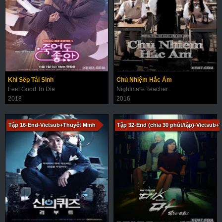
Khi Sếp Tái Sinh
Chủ Nhiệm Hắc Ám
Feel Good To Die
Nightmare Teacher
2018
2016
Tập 16-End-Vietsub+Thuyết Minh
Tập 32-End (chia 30 phút/tập)-Vietsub+