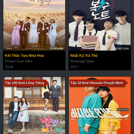
Kết Thúc Tựa Như Hoa
Nhật Ký Trả Thù
Flower Ever After
Revenge Note
2018
2017
Tập 100-End-Lồng Tiếng
Tập 32-End-Vietsub+Thuyết Minh