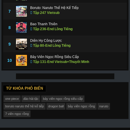
Boruto: Naruto Thế Hệ Kế Tiếp
7
Tập 247 Vietsub
Bao Thanh Thiên
8
Tập 236-End Lồng Tiếng
Diên Hy Công Lược
9
Tập 80-End Lồng Tiếng
Bảy Viên Ngọc Rồng Siêu Cấp
10
Tập 131-End Vietsub+Thuyết Minh
TỪ KHÓA PHỔ BIẾN
one piece
đảo hải tặc
bảy viên ngọc rồng siêu cấp
boruto naruto thế hệ kế tiếp
dragon ball
bảy viên ngọc rồng
naruto
7 viên ngọc rồng