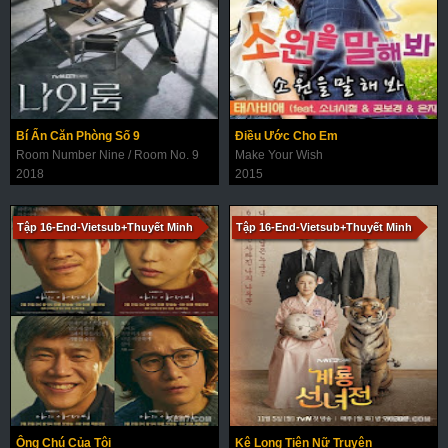
Bí Ẩn Căn Phòng Số 9
Điều Ước Cho Em
Room Number Nine / Room No. 9
Make Your Wish
2018
2015
Tập 16-End-Vietsub+Thuyết Minh
Tập 16-End-Vietsub+Thuyết Minh
Ông Chú Của Tôi
Kê Long Tiên Nữ Truyện