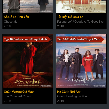
Sô Cô La Tình Yêu
Từ Biệt Để Chia Xa
Chocolate
Parting Left / Goodbye To GoodBye
2019
2018
Tập 16-End-Vietsub+Thuyết Minh
Tập 16-End-Vietsub+Thuyết Minh
Quân Vương Giả Mạo
Hạ Cánh Nơi Anh
The Crowned Clown
Crash Landing on You
2019
2019