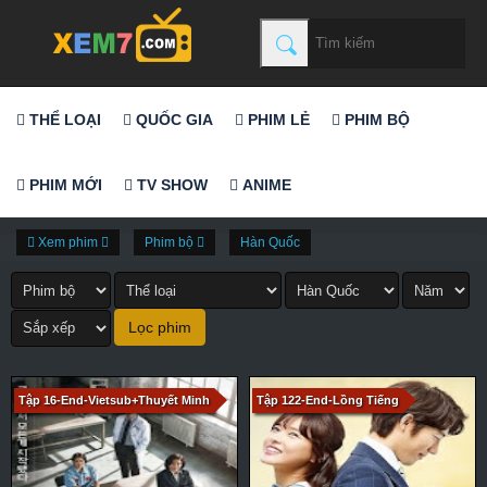
THỂ LOẠI
QUỐC GIA
PHIM LẺ
PHIM BỘ
PHIM MỚI
TV SHOW
ANIME
Xem phim
Phim bộ
Hàn Quốc
Tập 16-End-Vietsub+Thuyết Minh
Tập 122-End-Lồng Tiếng