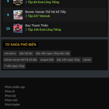
8
Tập 80-End Lồng Tiếng
Boruto: Naruto Thế Hệ Kế Tiếp
9
Tập 247 Vietsub
Bao Thanh Thiên
10
Tập 236-End Lồng Tiếng
TỪ KHÓA PHỔ BIẾN
one piece
đảo hải tặc
bảy viên ngọc rồng siêu cấp
boruto naruto thế hệ kế tiếp
dragon ball
bảy viên ngọc rồng
naruto
7 viên ngọc rồng
Phim chiếu rạp
Phim lẻ
Phim bộ
Phim mới
Phim trailer