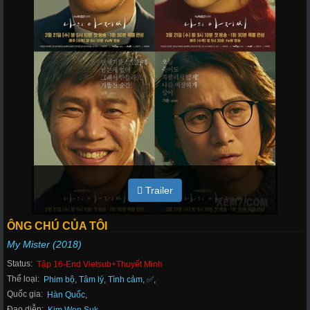
Trailer
ÔNG CHÚ CỦA TÔI
My Mister (2018)
Status:
Tập 16-End Vietsub+Thuyết Minh
Thể loại:
Phim bộ
,
Tâm lý
,
Tình cảm
,
✅
,
Quốc gia:
Hàn Quốc
,
Đạo diễn: