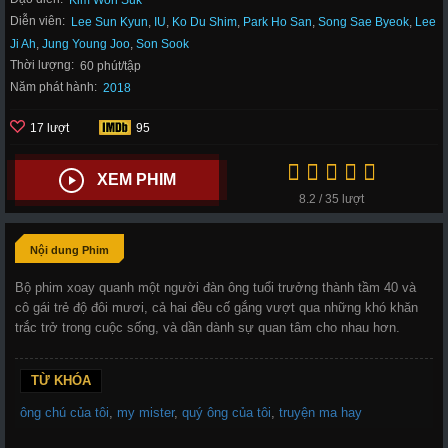
Kim Won Suk
Diễn viên:
Lee Sun Kyun
,
IU
,
Ko Du Shim
,
Park Ho San
,
Song Sae Byeok
,
Lee
Ji Ah
,
Jung Young Joo
,
Son Sook
Thời lượng:
60 phút/tập
Năm phát hành:
2018
17 lượt
95
XEM PHIM
8.2 / 35 lượt
Nội dung Phim
Bộ phim xoay quanh một người đàn ông tuổi trưởng thành tầm 40 và
cô gái trẻ độ đôi mươi, cả hai đều cố gắng vượt qua những khó khăn
trắc trở trong cuộc sống, và dần dành sự quan tâm cho nhau hơn.
TỪ KHÓA
ông chú của tôi
,
my mister
,
quý ông của tôi
,
truyện ma hay