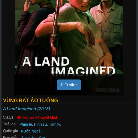
Trailer
VÙNG ĐẤT ẢO TƯỞNG
A Land Imagined (2018)
Status:
HD Vietsub+Thuyết Minh
Thể loại:
Phim lẻ
,
Hình sự
,
Tâm lý
,
Quốc gia:
Nước Ngoài
,
Đạo diễn: