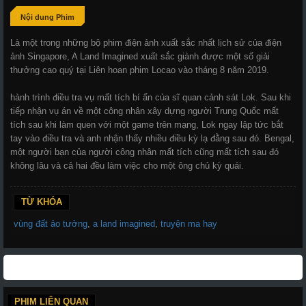
Nội dung Phim
Là một trong những bộ phim điện ảnh xuất sắc nhất lịch sử của điện
ảnh Singapore, A Land Imagined xuất sắc giành được một số giải
thưởng cao quý tại Liên hoan phim Locao vào tháng 8 năm 2019.
hành trình điều tra vụ mất tích bí ẩn của sĩ quan cảnh sát Lok. Sau khi
tiếp nhận vụ án về một công nhân xây dựng người Trung Quốc mất
tích sau khi làm quen với một game trên mạng, Lok ngay lập tức bắt
tay vào điều tra và anh nhận thấy nhiều điều kỳ lạ đằng sau đó. Bengal,
một người bạn của người công nhân mất tích cũng mất tích sau đó
không lâu và cả hai đều làm việc cho một ông chủ kỳ quái.
TỪ KHÓA
vùng đất ảo tưởng
,
a land imagined
,
truyện ma hay
PHIM LIÊN QUAN