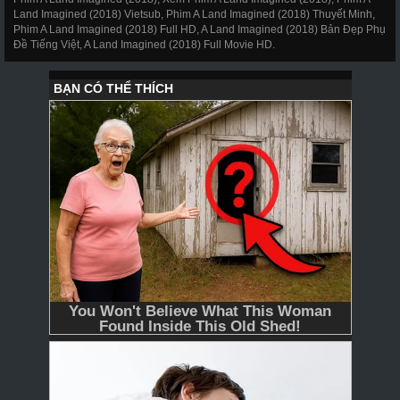
Land Imagined (2018) Vietsub, Phim A Land Imagined (2018) Thuyết Minh,
Phim A Land Imagined (2018) Full HD, A Land Imagined (2018) Bản Đẹp Phụ
Đề Tiếng Việt, A Land Imagined (2018) Full Movie HD.