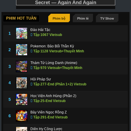
PHIM HOT TUẦN
Phim bộ
Phim lẻ
TV Show
Đảo Hải Tặc
1
Tập 1067 Vietsub
Pokemon: Bảo Bối Thần Kỳ
2
Tập 1128 Vietsub+Thuyết Minh
Thám Tử Lừng Danh (Anime)
3
Tập 970 Vietsub+Thuyết Minh
Hội Pháp Sư
4
Tập 277-End (Phần 1+2) Vietsub
Học Viện Anh Hùng (Phần 2)
5
Tập 25-End Vietsub
Bảy Viên Ngọc Rồng Z
6
Tập 291-End Vietsub
Diên Hy Công Lược