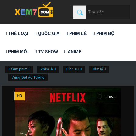
THỂ LOẠI
QUỐC GIA
PHIM LẺ
PHIM BỘ
PHIM MỚI
TV SHOW
ANIME
Xem phim
Phim lẻ
Hình sự
Tâm lý
Vùng Đất Ảo Tưởng
HD