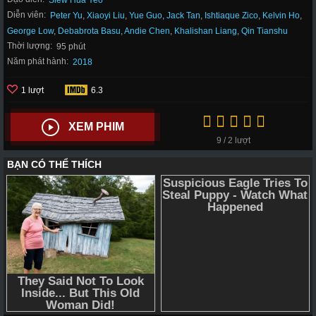
Siew Hua Yeo
Diễn viên:
Peter Yu
,
Xiaoyi Liu
,
Yue Guo
,
Jack Tan
,
Ishtiaque Zico
,
Kelvin Ho
,
George Low
,
Debabrota Basu
,
Andie Chen
,
Khalishan Liang
,
Qin Tianshu
Thời lượng:
95 phút
Năm phát hành:
2018
1 lượt
6.3
XEM PHIM
9 / 2 lượt