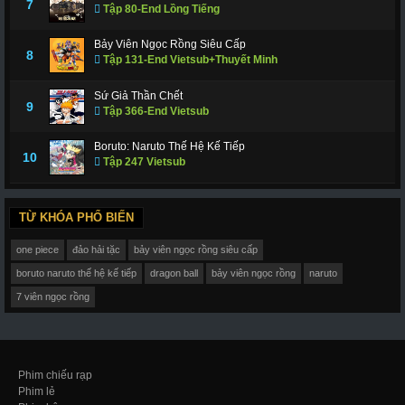
7
Tập 80-End Lồng Tiếng
Bảy Viên Ngọc Rồng Siêu Cấp
8
Tập 131-End Vietsub+Thuyết Minh
Sứ Giả Thần Chết
9
Tập 366-End Vietsub
Boruto: Naruto Thế Hệ Kế Tiếp
10
Tập 247 Vietsub
TỪ KHÓA PHỔ BIẾN
one piece
đảo hải tặc
bảy viên ngọc rồng siêu cấp
boruto naruto thế hệ kế tiếp
dragon ball
bảy viên ngọc rồng
naruto
7 viên ngọc rồng
Phim chiếu rạp
Phim lẻ