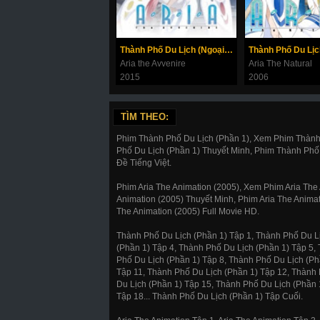
Thành Phố Du Lịch (Ngoại Truyện)
Thành Phố Du Lịc
Aria the Avvenire
Aria The Natural
2015
2006
TÌM THEO:
Phim Thành Phố Du Lịch (Phần 1), Xem Phim Thành 
Phố Du Lịch (Phần 1) Thuyết Minh, Phim Thành Phố
Đề Tiếng Việt.
Phim Aria The Animation (2005), Xem Phim Aria The 
Animation (2005) Thuyết Minh, Phim Aria The Animat
The Animation (2005) Full Movie HD.
Thành Phố Du Lịch (Phần 1) Tập 1, Thành Phố Du Lị
(Phần 1) Tập 4, Thành Phố Du Lịch (Phần 1) Tập 5,
Phố Du Lịch (Phần 1) Tập 8, Thành Phố Du Lịch (Ph
Tập 11, Thành Phố Du Lịch (Phần 1) Tập 12, Thành 
Du Lịch (Phần 1) Tập 15, Thành Phố Du Lịch (Phần 
Tập 18... Thành Phố Du Lịch (Phần 1) Tập Cuối.