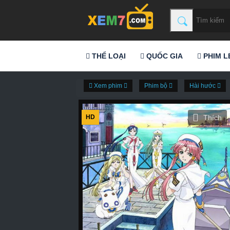
THỂ LOẠI
QUỐC GIA
PHIM L
Xem phim
Phim bộ
Hài hước
HD