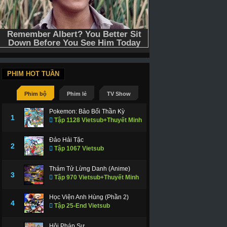
PHIM HOT TUẦN
Phim bộ
Phim lẻ
TV Show
Pokemon: Bảo Bối Thần Kỳ
1
Tập 1128 Vietsub+Thuyết Minh
Đảo Hải Tặc
2
Tập 1067 Vietsub
ập 24-End Vietsub
Tập 12-End Vietsub
Tập 12-End Viets
Thám Tử Lừng Danh (Anime)
3
Tập 970 Vietsub+Thuyết Minh
Học Viện Anh Hùng (Phần 2)
4
Tập 25-End Vietsub
Hội Pháp Sư