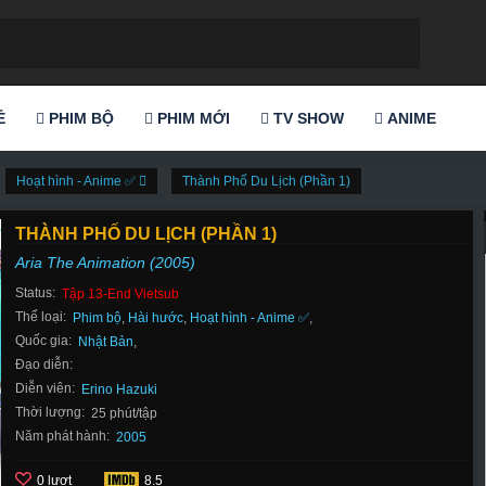
Ẻ
PHIM BỘ
PHIM MỚI
TV SHOW
ANIME
Hoạt hình - Anime ✅
Thành Phố Du Lịch (Phần 1)
THÀNH PHỐ DU LỊCH (PHẦN 1)
Aria The Animation (2005)
Status:
Tập 13-End Vietsub
Thể loại:
Phim bộ
,
Hài hước
,
Hoạt hình - Anime ✅
,
Quốc gia:
Nhật Bản
,
Đạo diễn:
Diễn viên:
Erino Hazuki
Thời lượng:
25 phút/tập
Năm phát hành:
2005
0 lượt
8.5