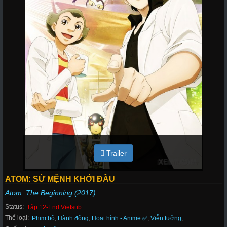
Trailer
ATOM: SỨ MỆNH KHỞI ĐẦU
Atom: The Beginning (2017)
Status:
Tập 12-End Vietsub
Thể loại:
Phim bộ
,
Hành động
,
Hoạt hình - Anime ✅
,
Viễn tưởng
,