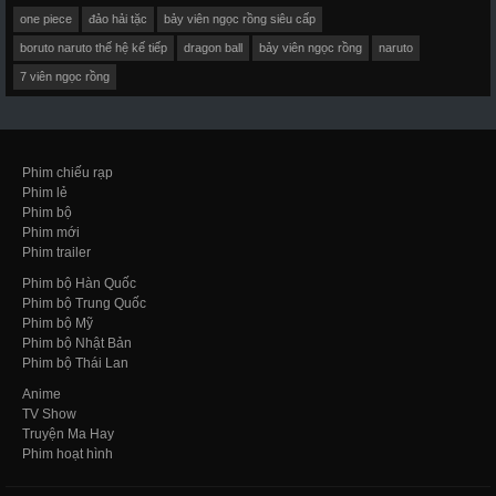
one piece
đảo hải tặc
bảy viên ngọc rồng siêu cấp
boruto naruto thế hệ kế tiếp
dragon ball
bảy viên ngọc rồng
naruto
7 viên ngọc rồng
Phim chiếu rạp
Phim lẻ
Phim bộ
Phim mới
Phim trailer
Phim bộ Hàn Quốc
Phim bộ Trung Quốc
Phim bộ Mỹ
Phim bộ Nhật Bản
Phim bộ Thái Lan
Anime
TV Show
Truyện Ma Hay
Phim hoạt hình