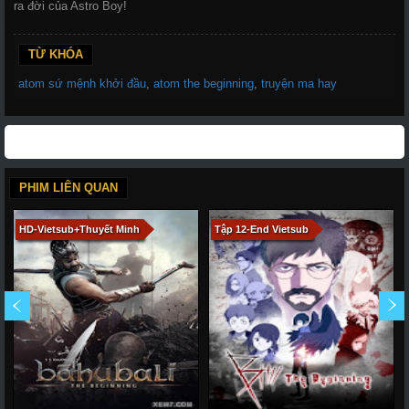
ra đời của Astro Boy!
TỪ KHÓA
atom sứ mệnh khởi đầu
,
atom the beginning
,
truyện ma hay
PHIM LIÊN QUAN
HD-Vietsub+Thuyết Minh
Tập 12-End Vietsub