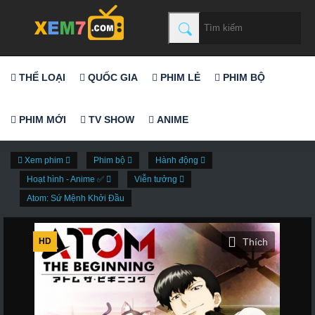
THỂ LOẠI
QUỐC GIA
PHIM LẺ
PHIM BỘ
PHIM MỚI
TV SHOW
ANIME
Xem phim
Phim bộ
Hành động
Hoạt hình - Anime ✅
Viễn tưởng
Atom: Sứ Mệnh Khởi Đầu
HD