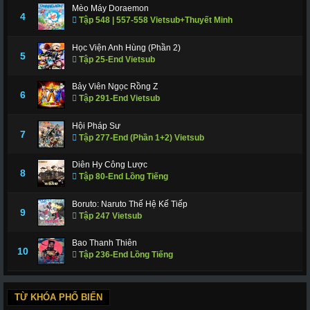
Mèo Máy Doraemon
4
Tập 548 | 557-558 Vietsub+Thuyết Minh
Học Viện Anh Hùng (Phần 2)
5
Tập 25-End Vietsub
Bảy Viên Ngọc Rồng Z
6
Tập 291-End Vietsub
Hội Pháp Sư
7
Tập 277-End (Phần 1+2) Vietsub
Diên Hy Công Lược
8
Tập 80-End Lồng Tiếng
Boruto: Naruto Thế Hệ Kế Tiếp
9
Tập 247 Vietsub
Bao Thanh Thiên
10
Tập 236-End Lồng Tiếng
TỪ KHÓA PHỔ BIẾN