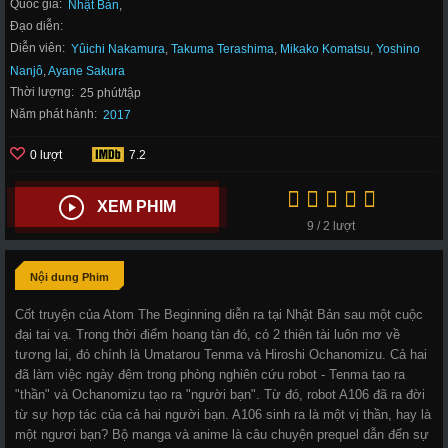
Quốc gia:
Nhật Bản
,
Đạo diễn:
Diễn viên:
Yûichi Nakamura
,
Takuma Terashima
,
Mikako Komatsu
,
Yoshino
Nanjô
,
Ayane Sakura
Thời lượng:
25 phút/tập
Năm phát hành:
2017
0 lượt
7.2
XEM PHIM
9 / 2 lượt
Nội dung Phim
Cốt truyện của Atom The Beginning diễn ra tại Nhật Bản sau một cuộc
đại tai vạ. Trong thời điểm hoang tàn đó, có 2 thiên tài luôn mơ về
tương lai, đó chính là Umatarou Tenma và Hiroshi Ochanomizu. Cả hai
đã làm việc ngày đêm trong phòng nghiên cứu robot - Tenma tạo ra
"thần" và Ochanomizu tạo ra "người bạn". Từ đó, robot A106 đã ra đời
từ sự hợp tác của cả hai người bạn. A106 sinh ra là một vị thần, hay là
một ngươi bạn? Bộ manga và anime là câu chuyện prequel dẫn đến sự