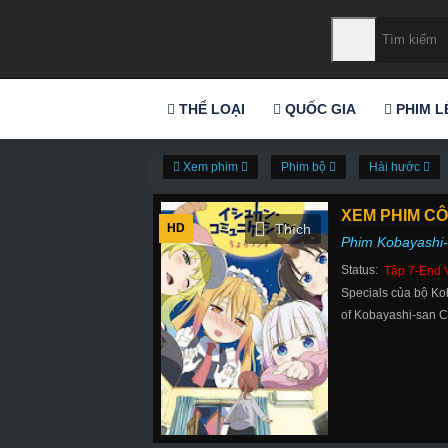
THỂ LOẠI
QUỐC GIA
PHIM L
Xem phim
Phim bộ
Hài hước
XEM PHIM CÔ
HD
Phim Kobayashi-
Status:
Tập 7-End 
Specials của bộ Ko
of Kobayashi-san C