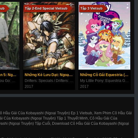
sub
Tập 2-End Special Vietsub
Tập 3 Vietsub
T
Hữu Nhân Sổ Phần 5: Ngoại Truyện
Những Kẻ Lưu Dạt: Ngoại Truyện
Những Cô Gái Equestria (Ngoại Truyện)
N
Natsume Yuujinchou Go: Hitoyo Sakazuki / Natsume Yuujinchou Go Specials
Drifters: Specials / Drifters: Battle In A Brand-new World War
My Little Pony: Equestria Girls Specials
2017
2017
2
Cô Hầu Gái Của Kobayashi (Ngoại Truyện) Ep 1 Vietsub, Xem Phim Cô Hầu Gái
ái Của Kobayashi (Ngoại Truyện) Tập 1 Thuyết Minh, Cô Hầu Gái Của
yashi (Ngoại Truyện) Tập Cuối, Download Cô Hầu Gái Của Kobayashi (Ngoại