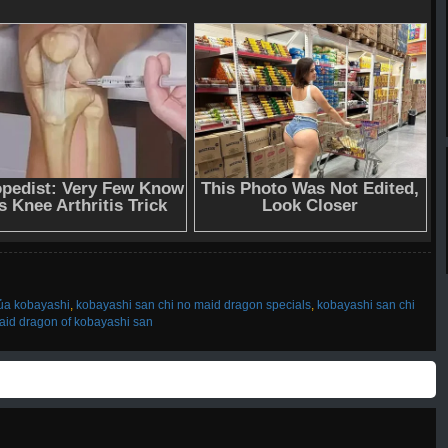
của kobayashi
,
kobayashi san chi no maid dragon specials
,
kobayashi san chi
aid dragon of kobayashi san