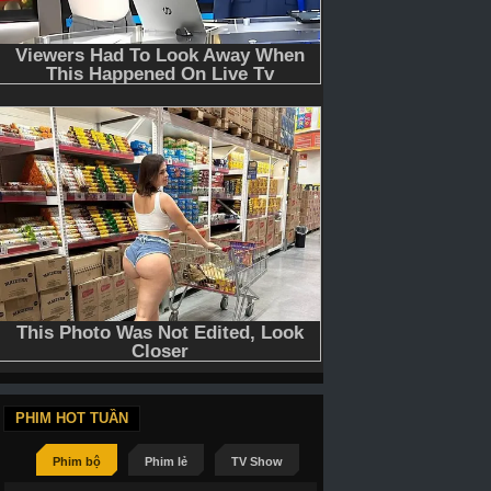
PHIM HOT TUẦN
Phim bộ
Phim lẻ
TV Show