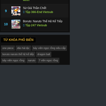
Sứ Giả Thần Chết
9
Tập 366-End Vietsub
Boruto: Naruto Thế Hệ Kế Tiếp
10
Tập 247 Vietsub
TỪ KHÓA PHỔ BIẾN
one piece
đảo hải tặc
bảy viên ngọc rồng siêu cấp
boruto naruto thế hệ kế tiếp
dragon ball
bảy viên ngọc rồng
naruto
7 viên ngọc rồng