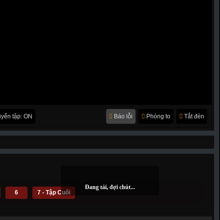
yển tập: ON
Báo lỗi
Phóng to
Tắt đèn
6
7 - Tập Cuối