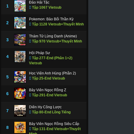
Đảo Hải Tặc
1
Tập 1067 Vietsub
Pokemon: Bảo Bối Thần Kỳ
2
Tập 1128 Vietsub+Thuyết Minh
Thám Tử Lừng Danh (Anime)
3
Tập 970 Vietsub+Thuyết Minh
Hội Pháp Sư
4
Tập 277-End (Phần 1+2)
Vietsub
Học Viện Anh Hùng (Phần 2)
5
Tập 25-End Vietsub
Bảy Viên Ngọc Rồng Z
6
Tập 291-End Vietsub
Diên Hy Công Lược
7
Tập 80-End Lồng Tiếng
Bảy Viên Ngọc Rồng Siêu Cấp
8
Tập 131-End Vietsub+Thuyết
Minh