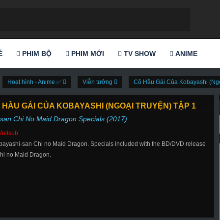
Ẻ
PHIM BỘ
PHIM MỚI
TV SHOW
ANIME
Hoạt hình - Anime ✅
Viễn tưởng
Cô Hầu Gái Của Kobayashi (Ngo
 HẦU GÁI CỦA KOBAYASHI (NGOẠI TRUYỆN) TẬP 1
san Chi No Maid Dragon Specials (2017)
Vietsub
bayashi-san Chi no Maid Dragon. Specials included with the BD/DVD release
hi no Maid Dragon.