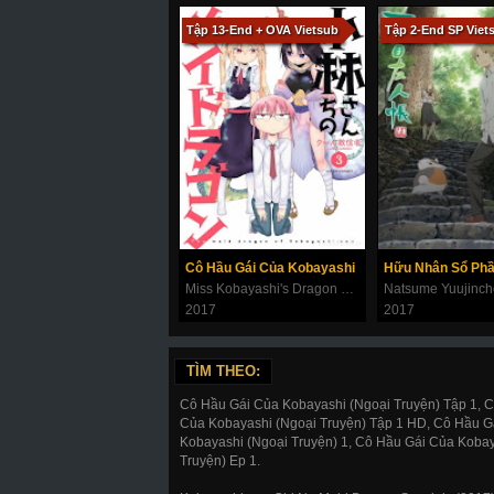
Tập 13-End + OVA Vietsub
Tập 2-End SP Viet
Cô Hầu Gái Của Kobayashi
Miss Kobayashi's Dragon Maid
2017
2017
TÌM THEO:
Cô Hầu Gái Của Kobayashi (Ngoại Truyện) Tập 1, 
Của Kobayashi (Ngoại Truyện) Tập 1 HD, Cô Hầu G
Kobayashi (Ngoại Truyện) 1, Cô Hầu Gái Của Koba
Truyện) Ep 1.