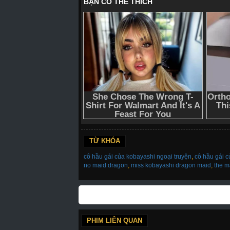
TỪ KHÓA
cô hầu gái của kobayashi ngoại truyện
,
cô hầu gái 
no maid dragon
,
miss kobayashi dragon maid
,
the m
PHIM LIÊN QUAN