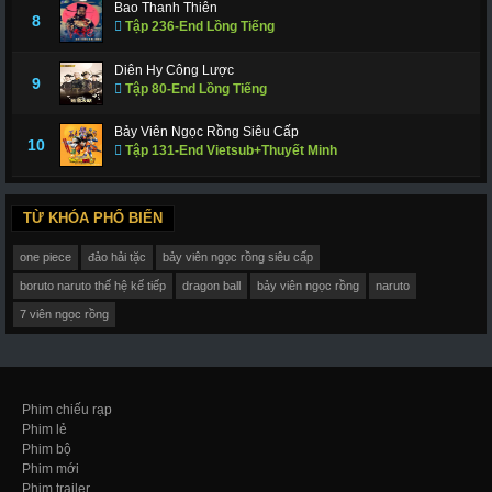
Bao Thanh Thiên
8
Tập 236-End Lồng Tiếng
Diên Hy Công Lược
9
Tập 80-End Lồng Tiếng
Bảy Viên Ngọc Rồng Siêu Cấp
10
Tập 131-End Vietsub+Thuyết Minh
TỪ KHÓA PHỔ BIẾN
one piece
đảo hải tặc
bảy viên ngọc rồng siêu cấp
boruto naruto thế hệ kế tiếp
dragon ball
bảy viên ngọc rồng
naruto
7 viên ngọc rồng
Phim chiếu rạp
Phim lẻ
Phim bộ
Phim mới
Phim trailer