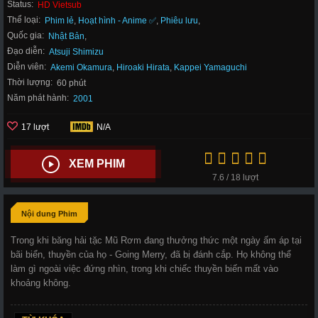
Status:
HD Vietsub
Thể loại:
Phim lẻ
,
Hoạt hình - Anime ✅
,
Phiêu lưu
,
Quốc gia:
Nhật Bản
,
Đạo diễn:
Atsuji Shimizu
Diễn viên:
Akemi Okamura
,
Hiroaki Hirata
,
Kappei Yamaguchi
Thời lượng:
60 phút
Năm phát hành:
2001
17 lượt
N/A
XEM PHIM
7.6 / 18 lượt
Nội dung Phim
Trong khi băng hải tặc Mũ Rơm đang thưởng thức một ngày ấm áp tại
bãi biển, thuyền của họ - Going Merry, đã bị đánh cắp. Họ không thể
làm gì ngoài việc đứng nhìn, trong khi chiếc thuyền biến mất vào
khoảng không.