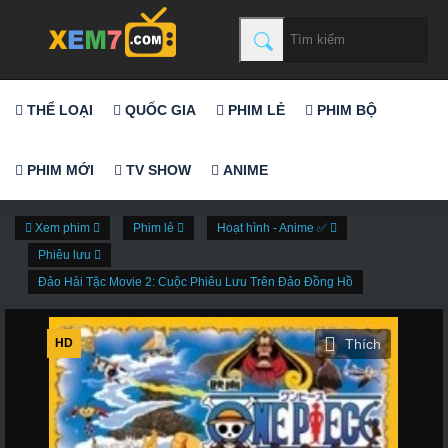
THỂ LOẠI
QUỐC GIA
PHIM LẺ
PHIM BỘ
PHIM MỚI
TV SHOW
ANIME
Xem phim
Phim lẻ
Hoạt hình - Anime ✅
Phiêu lưu
Đảo Hải Tặc Movie 2: Cuộc Phiêu Lưu Trên Đảo Đồng Hồ
HD