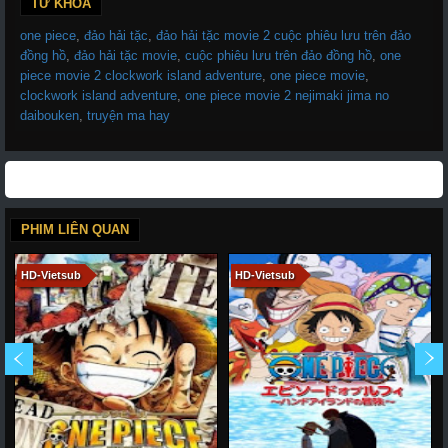
TỪ KHÓA
one piece
,
đảo hải tặc
,
đảo hải tặc movie 2 cuộc phiêu lưu trên đảo
đồng hồ
,
đảo hải tặc movie
,
cuộc phiêu lưu trên đảo đồng hồ
,
one
piece movie 2 clockwork island adventure
,
one piece movie
,
clockwork island adventure
,
one piece movie 2 nejimaki jima no
daibouken
,
truyện ma hay
PHIM LIÊN QUAN
HD-Vietsub
HD-Vietsub