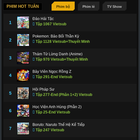
PHIM HOT TUẦN
Phim bộ
Phim lẻ
TV Show
Đảo Hải Tặc
1
Tập 1067 Vietsub
Pokemon: Bảo Bối Thần Kỳ
2
Tập 1128 Vietsub+Thuyết Minh
Thám Tử Lừng Danh (Anime)
3
Tập 970 Vietsub+Thuyết Minh
Bảy Viên Ngọc Rồng Z
4
Tập 291-End Vietsub
Hội Pháp Sư
5
Tập 277-End (Phần 1+2) Vietsub
Học Viện Anh Hùng (Phần 2)
6
Tập 25-End Vietsub
Boruto: Naruto Thế Hệ Kế Tiếp
7
Tập 247 Vietsub