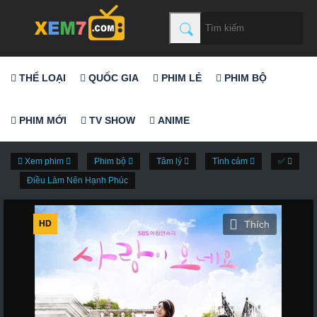
THỂ LOẠI
QUỐC GIA
PHIM LẺ
PHIM BỘ
PHIM MỚI
TV SHOW
ANIME
Xem phim
Phim bộ
Tâm lý
Tình cảm
✅
Điều Làm Nên Hạnh Phúc
HD