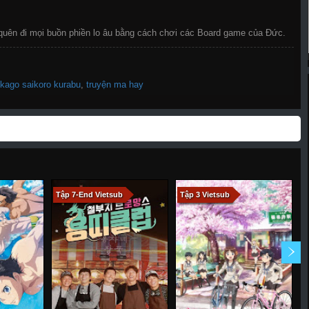
 quên đi mọi buồn phiền lo âu bằng cách chơi các Board game của Đức.
kago saikoro kurabu
,
truyện ma hay
Tập 7-End Vietsub
Tập 3 Vietsub
T