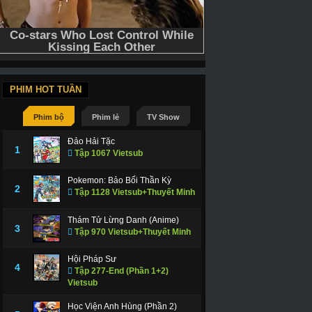
PHIM HOT TUẦN
Phim bộ
Phim lẻ
TV Show
Đảo Hải Tặc
1
Tập 1067 Vietsub
Pokemon: Bảo Bối Thần Kỳ
2
Tập 1128 Vietsub+Thuyết Minh
ập 24-End Vietsub
Tập 19-End Sub | 23-End LT Vietsub+Thuyết Minh
Tập 12-End Viets
Thám Tử Lừng Danh (Anime)
3
Tập 970 Vietsub+Thuyết Minh
Hội Pháp Sư
4
Tập 277-End (Phần 1+2)
Vietsub
Học Viện Anh Hùng (Phần 2)