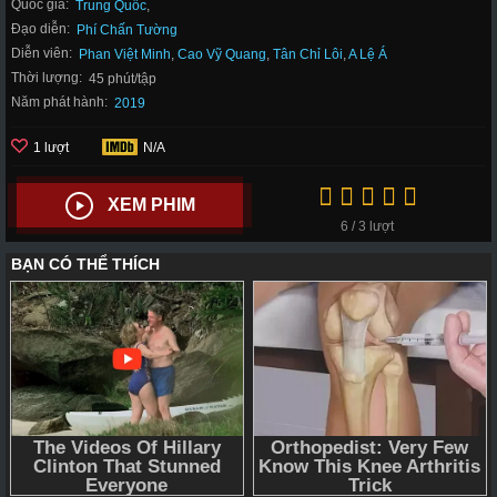
Quốc gia:
Trung Quốc
,
Đạo diễn:
Phí Chấn Tường
Diễn viên:
Phan Việt Minh
,
Cao Vỹ Quang
,
Tân Chỉ Lôi
,
A Lệ Á
Thời lượng:
45 phút/tập
Năm phát hành:
2019
1 lượt
N/A
XEM PHIM
6 / 3 lượt