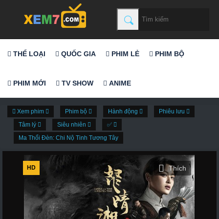
THỂ LOẠI
QUỐC GIA
PHIM LẺ
PHIM BỘ
PHIM MỚI
TV SHOW
ANIME
Xem phim
Phim bộ
Hành động
Phiêu lưu
Tâm lý
Siêu nhiên
✅
Ma Thổi Đèn: Chi Nộ Tinh Tương Tây
HD