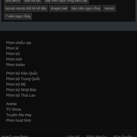
one piece
đảo hải tặc
bảy viên ngọc rồng siêu cấp
boruto naruto thế hệ kế tiếp
dragon ball
bảy viên ngọc rồng
naruto
7 viên ngọc rồng
Phim chiếu rạp
Phim lẻ
Phim bộ
Phim mới
Phim trailer
Phim bộ Hàn Quốc
Phim bộ Trung Quốc
Phim bộ Mỹ
Phim bộ Nhật Bản
Phim bộ Thái Lan
Anime
TV Show
Truyện Ma Hay
Phim hoạt hình