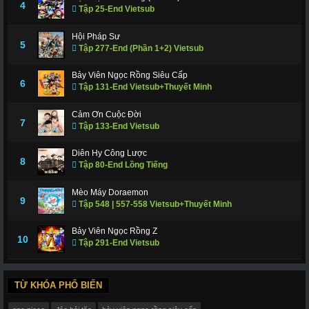
4
Tập 25-End Vietsub
Hội Pháp Sư
5
Tập 277-End (Phần 1+2) Vietsub
Bảy Viên Ngọc Rồng Siêu Cấp
6
Tập 131-End Vietsub+Thuyết Minh
Cảm Ơn Cuộc Đời
7
Tập 133-End Vietsub
Diên Hy Công Lược
8
Tập 80-End Lồng Tiếng
Mèo Máy Doraemon
9
Tập 548 | 557-558 Vietsub+Thuyết Minh
Bảy Viên Ngọc Rồng Z
10
Tập 291-End Vietsub
TỪ KHÓA PHỔ BIẾN