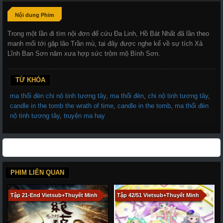
Nội dung Phim
Trong một lần đi tìm nội đơn để cứu Đa Linh, Hồ Bát Nhất đã lần theo
manh mối tới gặp lão Trần mù, tại đây được nghe kể về sự tích Xả
Lĩnh Ban Sơn năm xưa hợp sức trộm mộ Bình Sơn.
TỪ KHÓA
ma thổi đèn chi nộ tinh tương tây
,
ma thổi đèn
,
chi nộ tinh tương tây
,
candle in the tomb the wrath of time
,
candle in the tomb
,
ma thổi đèn
nộ tinh tương tây
,
truyện ma hay
PHIM LIÊN QUAN
Tập 21-End Vietsub+Thuyết Minh
Tập 42/51 Vietsub+Thuyết Minh