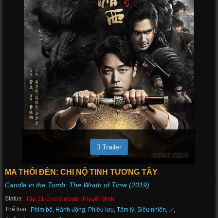
Trailer
MA THỔI ĐÈN: CHI NỘ TINH TƯƠNG TÂY
Candle in the Tomb: The Wrath of Time (2019)
Status:
Tập 21-End Vietsub+Thuyết Minh
Thể loại:
Phim bộ
,
Hành động
,
Phiêu lưu
,
Tâm lý
,
Siêu nhiên
,
✅
,