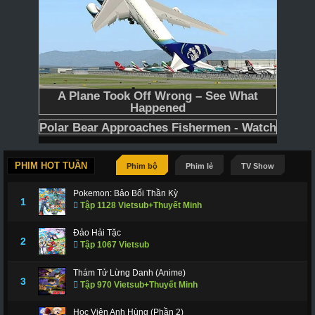
PHIM HOT TUẦN
Phim bộ
Phim lẻ
TV Show
Pokemon: Bảo Bối Thần Kỳ
1
Tập 1128 Vietsub+Thuyết Minh
Đảo Hải Tặc
2
Tập 1067 Vietsub
Thám Tử Lừng Danh (Anime)
3
Tập 970 Vietsub+Thuyết Minh
Học Viện Anh Hùng (Phần 2)