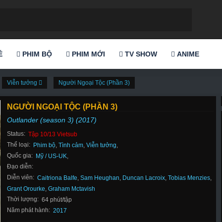
Ẻ
PHIM BỘ
PHIM MỚI
TV SHOW
ANIME
Viễn tưởng
Người Ngoại Tộc (Phần 3)
NGƯỜI NGOẠI TỘC (PHẦN 3)
Outlander (season 3) (2017)
Status:
Tập 10/13 Vietsub
Thể loại:
Phim bộ
,
Tình cảm
,
Viễn tưởng
,
Quốc gia:
Mỹ / US-UK
,
Đạo diễn:
Diễn viên:
Caitriona Balfe
,
Sam Heughan
,
Duncan Lacroix
,
Tobias Menzies
,
Grant Orourke
,
Graham Mctavish
Thời lượng:
64 phút/tập
Năm phát hành:
2017