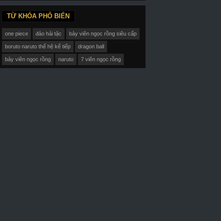
TỪ KHÓA PHỔ BIẾN
one piece
đảo hải tặc
bảy viên ngọc rồng siêu cấp
boruto naruto thế hệ kế tiếp
dragon ball
bảy viên ngọc rồng
naruto
7 viên ngọc rồng
ập 13-End Vietsub
Tập 12-End Vietsub
Tập 12-End Viets