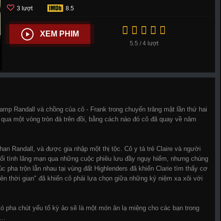
3 lượt
8.5
XEM PHIM
5.5 / 4 lượt
amp Randall và chồng của cô - Frank trong chuyến trăng mật lần thứ hai
 qua một vòng tròn đá trên đồi, bằng cách nào đó cô đã quay về năm
an Randall, và được gia nhập một thị tộc. Cô y tá trẻ Claire và người
mối tình lãng mạn qua những cuộc phiêu lưu đầy nguy hiểm, nhưng chúng
 pha trộn lẫn nhau tại vùng đất Highlenders đã khiến Clarie tìm thấy cơ
n thời gian" đã khiến cô phải lựa chọn giữa những kỷ niệm xa xôi với
có pha chút yếu tố kỳ ảo sẽ là một món ăn lạ miệng cho các bạn trong
...