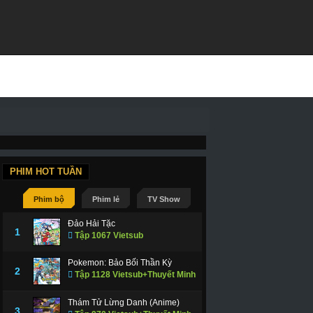
PHIM HOT TUẦN
Phim bộ
Phim lẻ
TV Show
Đảo Hải Tặc
1
Tập 1067 Vietsub
Pokemon: Bảo Bối Thần Kỳ
2
Tập 1128 Vietsub+Thuyết Minh
Thám Tử Lừng Danh (Anime)
3