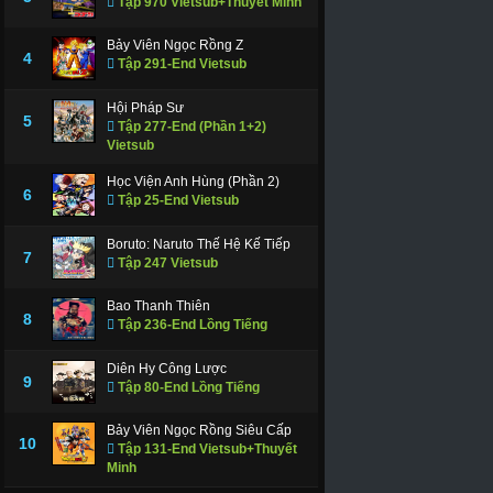
Tập 970 Vietsub+Thuyết Minh
Bảy Viên Ngọc Rồng Z
4
Tập 291-End Vietsub
Hội Pháp Sư
5
Tập 277-End (Phần 1+2)
Vietsub
Học Viện Anh Hùng (Phần 2)
6
Tập 25-End Vietsub
Boruto: Naruto Thế Hệ Kế Tiếp
7
Tập 247 Vietsub
Bao Thanh Thiên
8
Tập 236-End Lồng Tiếng
Diên Hy Công Lược
9
Tập 80-End Lồng Tiếng
Bảy Viên Ngọc Rồng Siêu Cấp
10
Tập 131-End Vietsub+Thuyết
Minh