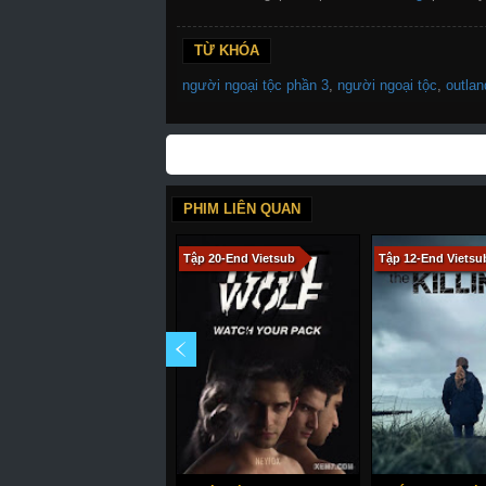
TỪ KHÓA
người ngoại tộc phần 3
,
người ngoại tộc
,
outlan
PHIM LIÊN QUAN
Tập 20-End Vietsub
Tập 12-End Vietsu