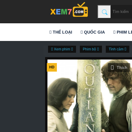
THỂ LOẠI
QUỐC GIA
PHIM L
Xem phim
Phim bộ
Tình cảm
HD