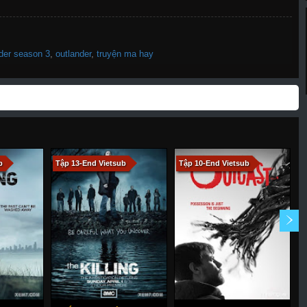
der season 3
,
outlander
,
truyện ma hay
b
Tập 13-End Vietsub
Tập 10-End Vietsub
T