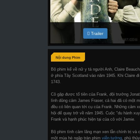
Trailer
Nội dung Phim
Bộ phim kể về nữ y tá người Anh, Claire Beauch
ở phía Tây Scotland vào năm 1945. Khi Claire đi
1743.
Cô gặp được tổ tiên của Frank, đội trưởng Jonath
lính dũng cảm James Fraser, cả hai đã có một 
đều có liên quan tới cụ của Frank. Những cảm xúc
hội để quay trở về năm 1945. Cuộc "du hành xuyê
Frank và hạnh phúc hiện tại của cô với Jamie.
Bộ phim tình cảm lãng mạn xen lẫn chính trị và 
một mùa hè ngập tràn phim
viễn tưởng
, phù thủy