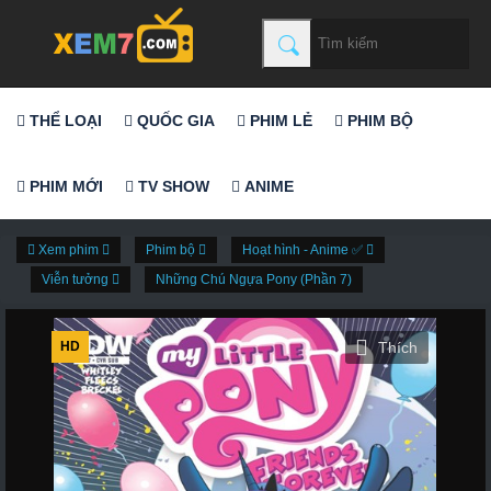
THỂ LOẠI
QUỐC GIA
PHIM LẺ
PHIM BỘ
PHIM MỚI
TV SHOW
ANIME
Xem phim
Phim bộ
Hoạt hình - Anime ✅
Viễn tưởng
Những Chú Ngựa Pony (Phần 7)
HD