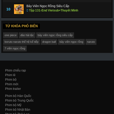
Bảy Viên Ngọc Rồng Siêu Cấp
10
Tập 131-End Vietsub+Thuyết Minh
TỪ KHÓA PHỔ BIẾN
one piece
đảo hải tặc
bảy viên ngọc rồng siêu cấp
boruto naruto thế hệ kế tiếp
dragon ball
bảy viên ngọc rồng
naruto
7 viên ngọc rồng
Phim chiếu rạp
Phim lẻ
Phim bộ
Phim mới
Phim trailer
Phim bộ Hàn Quốc
Phim bộ Trung Quốc
Phim bộ Mỹ
Phim bộ Nhật Bản