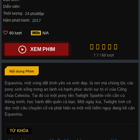
Diễn viên:
Thời lượng:
24 phút/tập
Năm phát hành:
2017
60 lượt
N/A
XEM PHIM
7.7 / 88 lượt
Nội dung Phim
Equestria, một vùng đất bình yên và xinh đẹp, là nơi mà chủng tộc các
pony sinh sống trong an lành và hạnh phúc dưới sự trị vì của Công
chúa Celestia. Tại đó có một pony tên Twilight Sparkle vốn cần cù
thông minh, học hành đến quên cả bạn. Một ngày kia, Twilight tình cờ
đọc một câu chuyện cổ và phát hiện ra một mối hiểm nguy đang kề cận
Equestria.
TỪ KHÓA