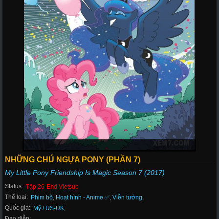
NHỮNG CHÚ NGỰA PONY (PHẦN 7)
My Little Pony Friendship Is Magic Season 7 (2017)
Status:
Tập 26-End Vietsub
Thể loại:
Phim bộ
,
Hoạt hình - Anime ✅
,
Viễn tưởng
,
Quốc gia:
Mỹ / US-UK
,
Đạo diễn: