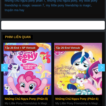
những chú ngựa pony phần 7
,
những chú ngựa pony
,
my little pony
friendship is magic season 7
,
my little pony friendship is magic
,
truyện ma hay
PHIM LIÊN QUAN
Tập 26-End + SP Vietsub
Tập 26-End Vietsub
Những Chú Ngựa Pony (Phần 8)
Những Chú Ngựa Pony (Phần 6)
My Little Pony Friendship Is Magic Season 8
My Little Pony Friendship Is Magic Season 6