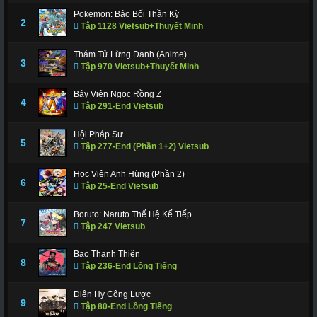
Pokemon: Bảo Bối Thần Kỳ
2
Tập 1128 Vietsub+Thuyết Minh
Thám Tử Lừng Danh (Anime)
3
Tập 970 Vietsub+Thuyết Minh
Bảy Viên Ngọc Rồng Z
4
Tập 291-End Vietsub
Hội Pháp Sư
5
Tập 277-End (Phần 1+2) Vietsub
Học Viện Anh Hùng (Phần 2)
6
Tập 25-End Vietsub
Boruto: Naruto Thế Hệ Kế Tiếp
7
Tập 247 Vietsub
Bao Thanh Thiên
8
Tập 236-End Lồng Tiếng
Diên Hy Công Lược
9
Tập 80-End Lồng Tiếng